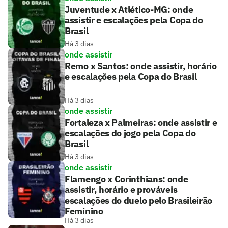
Juventude x Atlético-MG: onde
assistir e escalações pela Copa do
Brasil
Há 3 dias
onde assistir
Remo x Santos: onde assistir, horário
e escalações pela Copa do Brasil
Há 3 dias
onde assistir
Fortaleza x Palmeiras: onde assistir e
escalações do jogo pela Copa do
Brasil
Há 3 dias
onde assistir
Flamengo x Corinthians: onde
assistir, horário e prováveis
escalações do duelo pelo Brasileirão
Feminino
Há 3 dias