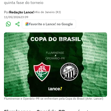
quinta fase do torneio
Por
Redação Lance!
•
Rio de Janeiro (RJ)
11/05/2026
23:09
Favorite o Lance! no Google
Fluminense e Operário-PR se enfrentam pela Copa do Brasil (Arte: Lance!)