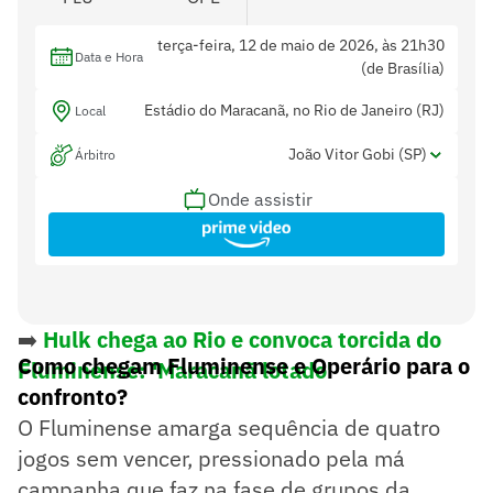
terça-feira, 12 de maio de 2026, às 21h30
Data e Hora
(de Brasília)
Estádio do Maracanã, no Rio de Janeiro (RJ)
Local
João Vitor Gobi (SP)
Árbitro
Onde assistir
Alex Ang Ribeiro (SP) e Miguel Cataneo
Assistentes
Ribeiro da Costa (SP)
Emerson de Almeida Ferreira (MG)
Var
➡️
Hulk chega ao Rio e convoca torcida do
Como chegam Fluminense e Operário para o
Fluminense: 'Maracanã lotado'
confronto?
O Fluminense amarga sequência de quatro
jogos sem vencer, pressionado pela má
campanha que faz na fase de grupos da