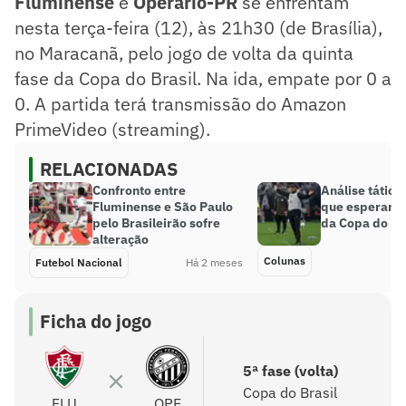
Fluminense
e
Operário-PR
se enfrentam
nesta terça-feira (12), às 21h30 (de Brasília),
no Maracanã, pelo jogo de volta da quinta
fase da Copa do Brasil. Na ida, empate por 0 a
0. A partida terá transmissão do Amazon
PrimeVideo (streaming).
RELACIONADAS
Confronto entre
Análise tática
Fluminense e São Paulo
que esperar d
pelo Brasileirão sofre
da Copa do Br
alteração
Colunas
Futebol Nacional
Há 2 meses
Ficha do jogo
5ª fase (volta)
Copa do Brasil
FLU
OPE