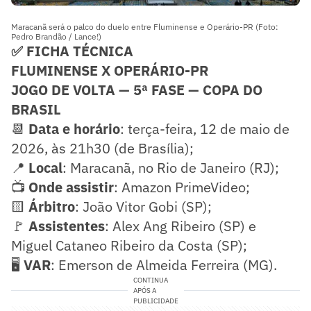
Maracanã será o palco do duelo entre Fluminense e Operário-PR (Foto:
Pedro Brandão / Lance!)
✅ FICHA TÉCNICA
FLUMINENSE X OPERÁRIO-PR
JOGO DE VOLTA — 5ª FASE — COPA DO
BRASIL
📆
Data e horário
: terça-feira, 12 de maio de
2026, às 21h30 (de Brasília);
📍
Local
: Maracanã, no Rio de Janeiro (RJ);
📺
Onde assistir
: Amazon PrimeVideo;
🟨
Árbitro
: João Vitor Gobi (SP);
🚩
Assistentes
: Alex Ang Ribeiro (SP) e
Miguel Cataneo Ribeiro da Costa (SP);
🖥️
VAR
: Emerson de Almeida Ferreira (MG).
CONTINUA
APÓS A
PUBLICIDADE