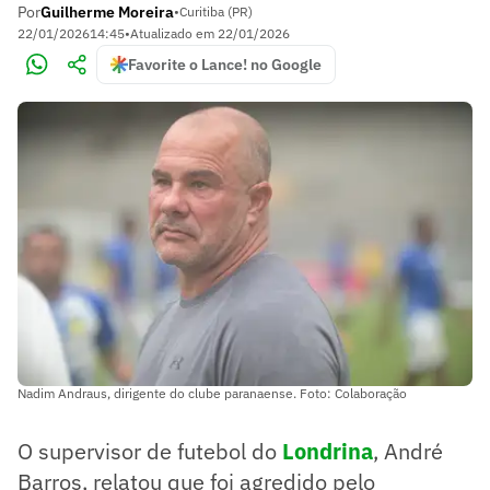
Por
Guilherme Moreira
•
Curitiba (PR)
22/01/2026
14:45
•
Atualizado em
22/01/2026
Favorite o Lance! no Google
Nadim Andraus, dirigente do clube paranaense. Foto: Colaboração
O supervisor de futebol do
Londrina
, André
Barros, relatou que foi agredido pelo