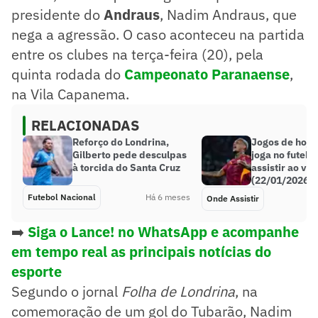
presidente do
Andraus
, Nadim Andraus, que
nega a agressão. O caso aconteceu na partida
entre os clubes na terça-feira (20), pela
quinta rodada do
Cam
peonato Paranaense
,
na Vila Capanema.
RELACIONADAS
Reforço do Londrina,
Jogos de hoje
Gilberto pede desculpas
joga no futebo
à torcida do Santa Cruz
assistir ao viv
(22/01/2026)
Futebol Nacional
Há 6 meses
Onde Assistir
➡️
Siga o Lance! no WhatsApp e acompanhe
em tempo real as principais notícias do
esporte
Segundo o jornal
Folha de Londrina
, na
comemoração de um gol do Tubarão, Nadim