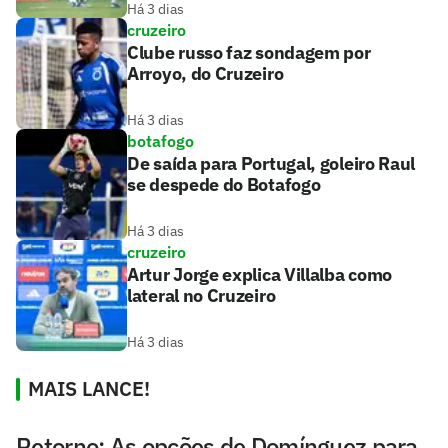
Há 3 dias
cruzeiro
Clube russo faz sondagem por
Arroyo, do Cruzeiro
Há 3 dias
botafogo
De saída para Portugal, goleiro Raul
se despede do Botafogo
Há 3 dias
cruzeiro
Artur Jorge explica Villalba como
lateral no Cruzeiro
Há 3 dias
MAIS LANCE!
Retorno: As opções de Domínguez para