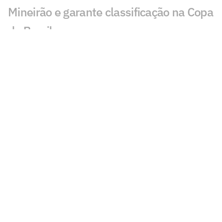
Mineirão e garante classificação na Copa
do Brasil
Justiça rejeita pedido do Flamengo e
mantém Taça das Bolinhas com o São
Paulo
Daronco relata ofensas e intimidação em
súmula de Remo x Santos: 'Ladrão'
Zubeldía define escalação do
Fluminense contra o Vasco
Com retorno importante, Vasco está
escalado para a partida contra o
Fluminense