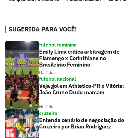
SUGERIDA PARA VOCÊ!
futebol feminino
Emily Lima critica arbitragem de
Flamengo x Corinthians no
Brasileirão Feminino
Há 2 dias
futebol nacional
Veja gol em Athletico-PR x Vitória:
João Cruz e Dudu marcam
Há 2 dias
cruzeiro
Entenda cenário de negociação do
Cruzeiro por Brian Rodríguez