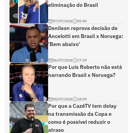
eliminação do Brasil
07/07/2026
05:40
Denilson reprova decisão de
Ancelotti em Brasil x Noruega:
'Bem abaixo'
06/07/2026
17:39
Por que Luís Roberto não está
narrando Brasil x Noruega?
05/07/2026
18:09
Por que a CazéTV tem delay
na transmissão da Copa e
como é possível reduzir o
atraso