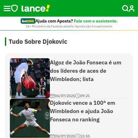
Ajuda com Aposta?
Fale com o assistente.
18+ Ministério da Fazenda adverte: Aposta não é investimento
Tudo Sobre Djokovic
Algoz de João Fonseca é um
dos líderes de aces de
Wimbledon; lista
06/07/2025
09:21
Djokovic vence a 100ª em
Wimbledon e ajuda João
Fonseca no ranking
05/07/2025
15:55