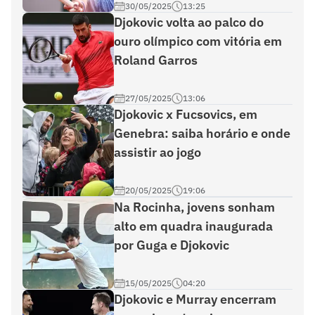
30/05/2025
13:25
Djokovic volta ao palco do
ouro olímpico com vitória em
Roland Garros
27/05/2025
13:06
Djokovic x Fucsovics, em
Genebra: saiba horário e onde
assistir ao jogo
20/05/2025
19:06
Na Rocinha, jovens sonham
alto em quadra inaugurada
por Guga e Djokovic
15/05/2025
04:20
Djokovic e Murray encerram