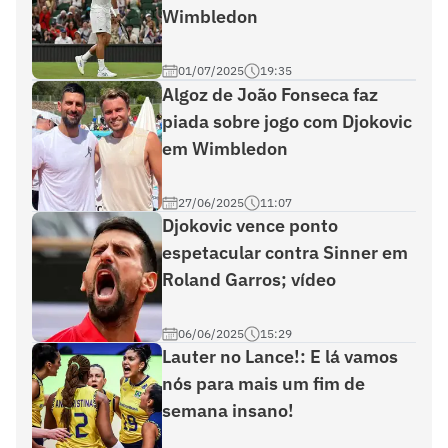
Wimbledon
01/07/2025
19:35
Algoz de João Fonseca faz
piada sobre jogo com Djokovic
em Wimbledon
27/06/2025
11:07
Djokovic vence ponto
espetacular contra Sinner em
Roland Garros; vídeo
06/06/2025
15:29
Lauter no Lance!: E lá vamos
nós para mais um fim de
semana insano!