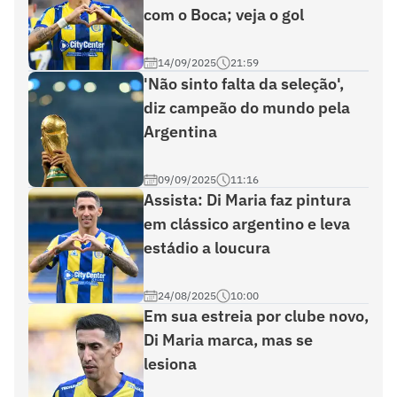
com o Boca; veja o gol
14/09/2025
21:59
'Não sinto falta da seleção',
diz campeão do mundo pela
Argentina
09/09/2025
11:16
Assista: Di Maria faz pintura
em clássico argentino e leva
estádio a loucura
24/08/2025
10:00
Em sua estreia por clube novo,
Di Maria marca, mas se
lesiona