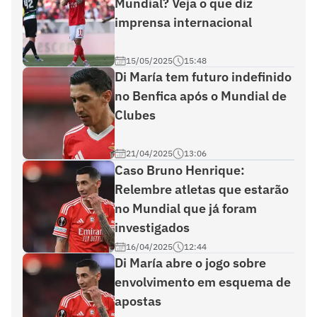
Mundial? Veja o que diz
imprensa internacional
15/05/2025
15:48
Di María tem futuro indefinido
no Benfica após o Mundial de
Clubes
21/04/2025
13:06
Caso Bruno Henrique:
Relembre atletas que estarão
no Mundial que já foram
investigados
16/04/2025
12:44
Di María abre o jogo sobre
envolvimento em esquema de
apostas