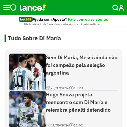
Ajuda com Aposta?
Fale com o assistente.
18+ Ministério da Fazenda adverte: Aposta não é investimento
Tudo Sobre Di María
Sem Di María, Messi ainda não
foi campeão pela seleção
argentina
20/07/2026
13:28
Hugo Souza projeta
reencontro com Di María e
relembra pênalti defendido
31/05/2026
11:52