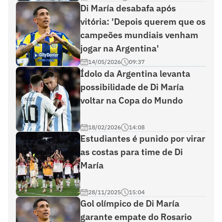
Di María desabafa após
vitória: 'Depois querem que os
campeões mundiais venham
jogar na Argentina'
14/05/2026
09:37
Ídolo da Argentina levanta
possibilidade de Di María
voltar na Copa do Mundo
18/02/2026
14:08
Estudiantes é punido por virar
as costas para time de Di
María
28/11/2025
15:04
Gol olímpico de Di María
garante empate do Rosario