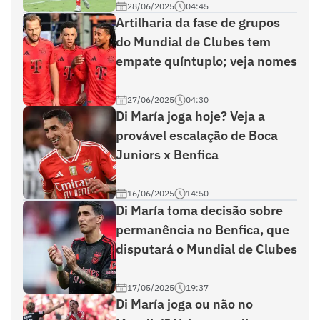
28/06/2025
04:45
Artilharia da fase de grupos
do Mundial de Clubes tem
empate quíntuplo; veja nomes
27/06/2025
04:30
Di María joga hoje? Veja a
provável escalação de Boca
Juniors x Benfica
16/06/2025
14:50
Di María toma decisão sobre
permanência no Benfica, que
disputará o Mundial de Clubes
17/05/2025
19:37
Di María joga ou não no