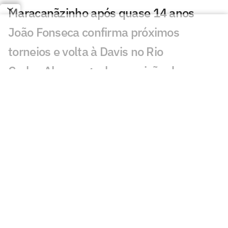
Maracanãzinho após quase 14 anos
João Fonseca confirma próximos
torneios e volta à Davis no Rio
Carlos Alcaraz ganha previsão de
retorno às competições, diz jornal
Primeiro vice de João Fonseca,
argentino dá palpite para semi da Copa
Kyrgios comete gafe e fala de jogo com
João Fonseca no Rio
João Fonseca diz estar mais maduro
após enfrentar Sinner, Alcaraz e Zverev
Após Wimbledon, lenda do tênis faz