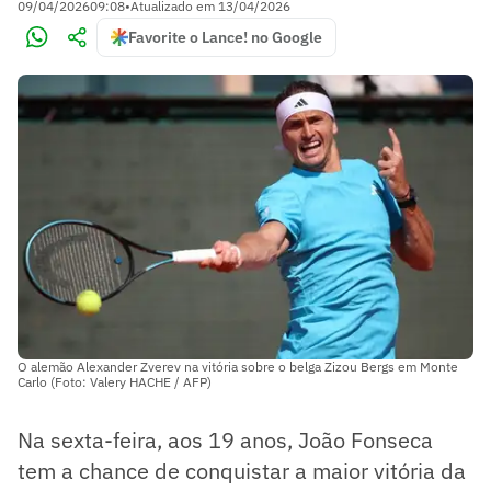
09/04/2026
09:08
•
Atualizado em
13/04/2026
Favorite o Lance! no Google
O alemão Alexander Zverev na vitória sobre o belga Zizou Bergs em Monte
Carlo (Foto: Valery HACHE / AFP)
Na sexta-feira, aos 19 anos, João Fonseca
tem a chance de conquistar a maior vitória da