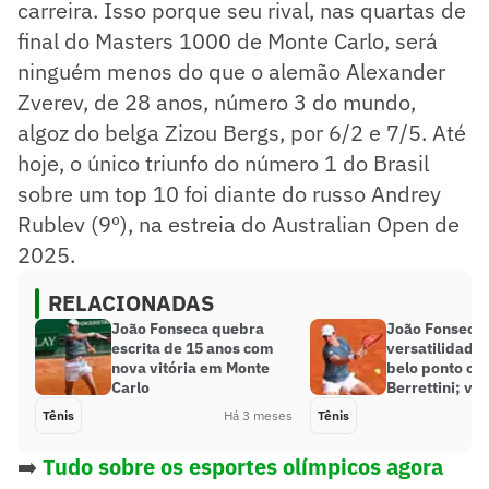
carreira. Isso porque seu rival, nas quartas de
final do Masters 1000 de Monte Carlo, será
ninguém menos do que o alemão Alexander
Zverev, de 28 anos, número 3 do mundo,
algoz do belga Zizou Bergs, por 6/2 e 7/5. Até
hoje, o único triunfo do número 1 do Brasil
sobre um top 10 foi diante do russo Andrey
Rublev (9º), na estreia do Australian Open de
2025.
RELACIONADAS
João Fonseca quebra
João Fonseca
escrita de 15 anos com
versatilidade 
nova vitória em Monte
belo ponto co
Carlo
Berrettini; ví
Tênis
Há 3 meses
Tênis
➡️
Tudo sobre os esportes olímpicos agora