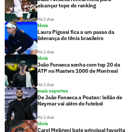
alcançar topo do ranking
Há 2 dias
tênis
Laura Pigossi fica a um passo da
liderança do tênis brasileiro
Há 2 dias
tênis
João Fonseca sonha com top 20 da
ATP no Masters 1000 de Montreal
Há 2 dias
mais esportes
De João Fonseca a Poatan: leilão de
Neymar vai além do futebol
Há 2 dias
tênis
Carol Meligeni bate principal favorita