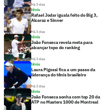
Há 3 dias
tênis
Rafael Jodar iguala feito do Big 3,
Alcaraz e Sinner
Há 3 dias
tênis
João Fonseca revela meta para
alcançar topo do ranking
Há 3 dias
tênis
Laura Pigossi fica a um passo da
liderança do tênis brasileiro
Há 3 dias
tênis
João Fonseca sonha com top 20 da
ATP no Masters 1000 de Montreal