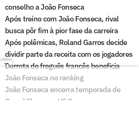
conselho a João Fonseca
Após treino com João Fonseca, rival
busca pôr fim à pior fase da carreira
Após polêmicas, Roland Garros decide
dividir parte da receita com os jogadores
Derrota de freguês francês beneficia
João Fonseca no ranking
João Fonseca encerra temporada de
Grand Slams no US Open
João Fonseca fatura quarta maior
premiação do ano no UTS Rio
Jornalista faz alerta: 'João Fonseca está