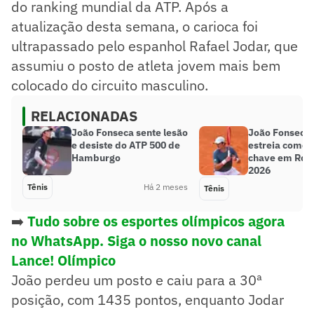
do ranking mundial da ATP. Após a
atualização desta semana, o carioca foi
ultrapassado pelo espanhol Rafael Jodar, que
assumiu o posto de atleta jovem mais bem
colocado do circuito masculino.
RELACIONADAS
João Fonseca sente lesão
João Fonseca 
e desiste do ATP 500 de
estreia como 
Hamburgo
chave em Rol
2026
Tênis
Há 2 meses
Tênis
➡️
Tudo sobre os esportes olímpicos agora
no WhatsApp. Siga o nosso novo canal
Lance! Olímpico
João perdeu um posto e caiu para a 30ª
posição, com 1435 pontos, enquanto Jodar