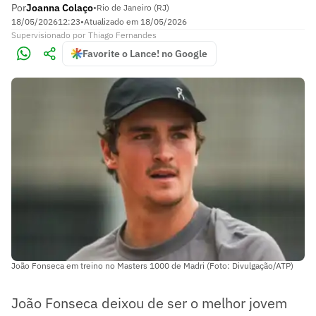
Por
Joanna Colaço
•
Rio de Janeiro (RJ)
18/05/2026
12:23
•
Atualizado em
18/05/2026
Supervisionado
por
Thiago Fernandes
Favorite o Lance! no Google
João Fonseca em treino no Masters 1000 de Madri (Foto: Divulgação/ATP)
João Fonseca deixou de ser o melhor jovem