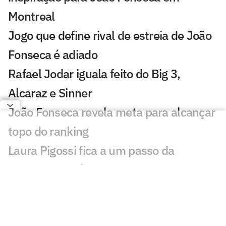
Montreal
Jogo que define rival de estreia de João
Fonseca é adiado
Rafael Jodar iguala feito do Big 3,
Alcaraz e Sinner
João Fonseca revela meta para alcançar
topo do ranking
Laura Pigossi fica a um passo da
liderança do tênis brasileiro
João Fonseca sonha com top 20 da ATP
no Masters 1000 de Montreal