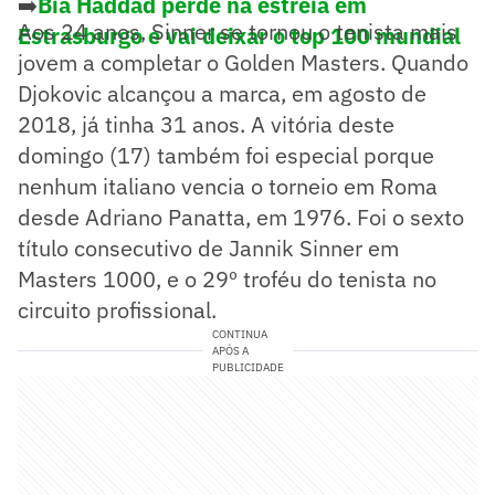
➡️
Bia Haddad perde na estreia em
Aos 24 anos, Sinner se tornou o tenista mais
Estrasburgo e vai deixar o top 100 mundial
jovem a completar o Golden Masters. Quando
Djokovic alcançou a marca, em agosto de
2018, já tinha 31 anos. A vitória deste
domingo (17) também foi especial porque
nenhum italiano vencia o torneio em Roma
desde Adriano Panatta, em 1976. Foi o sexto
título consecutivo de Jannik Sinner em
Masters 1000, e o 29º troféu do tenista no
circuito profissional.
CONTINUA
APÓS A
PUBLICIDADE