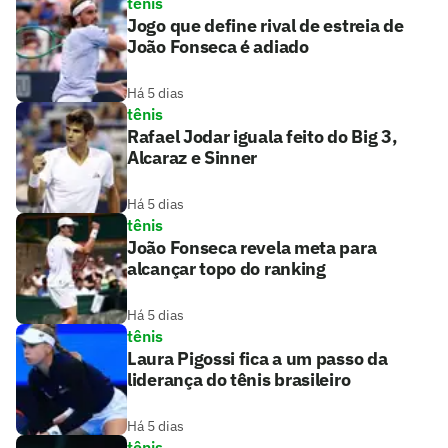
tênis
Jogo que define rival de estreia de
João Fonseca é adiado
Há 5 dias
tênis
Rafael Jodar iguala feito do Big 3,
Alcaraz e Sinner
Há 5 dias
tênis
João Fonseca revela meta para
alcançar topo do ranking
Há 5 dias
tênis
Laura Pigossi fica a um passo da
liderança do tênis brasileiro
Há 5 dias
tênis