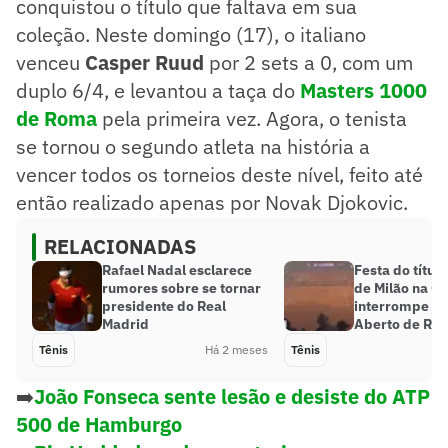
conquistou o título que faltava em sua
coleção. Neste domingo (17), o italiano
venceu
Casper Ruud
por 2 sets a 0, com um
duplo 6/4, e levantou a taça do
Masters 1000
de Roma
pela primeira vez. Agora, o tenista
se tornou o segundo atleta na história a
vencer todos os torneios deste nível, feito até
então realizado apenas por Novak Djokovic.
RELACIONADAS
Rafael Nadal esclarece
Festa do título
rumores sobre se tornar
de Milão na Co
presidente do Real
interrompe jo
Madrid
Aberto de Ro
Tênis
Há 2 meses
Tênis
➡️
João Fonseca sente lesão e desiste do ATP
500 de Hamburgo