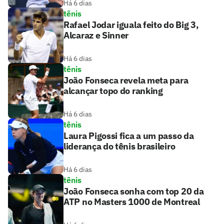
Há 6 dias
tênis
Rafael Jodar iguala feito do Big 3,
Alcaraz e Sinner
Há 6 dias
tênis
João Fonseca revela meta para
alcançar topo do ranking
Há 6 dias
tênis
Laura Pigossi fica a um passo da
liderança do tênis brasileiro
Há 6 dias
tênis
João Fonseca sonha com top 20 da
ATP no Masters 1000 de Montreal