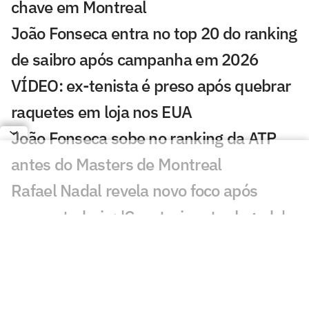
chave em Montreal
João Fonseca entra no top 20 do ranking
de saibro após campanha em 2026
VÍDEO: ex-tenista é preso após quebrar
raquetes em loja nos EUA
João Fonseca sobe no ranking da ATP
antes do Masters de Montreal
Rafael Nadal revela novo foco após
aposentadoria: 'Construir outro legado'
João Fonseca entra na briga pelo título
em Montreal, diz Meligeni
Tenistória: Próximo torneio de João