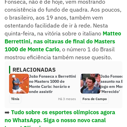
Fonseca, não é de hoje, vem mostrando
consistência do fundo de quadra. Aos poucos,
o brasileiro, aos 19 anos, também vem
ostentando facilidade de ir à rede. Nesta
quinta-feira, na vitória sobre o italiano
Matteo
Berrettini, nas oitavas de final do Masters
1000 de Monte Carlo
, o número 1 do Brasil
mostrou eficiência também nesse quesito.
RELACIONADAS
João Fonseca x Berrettini
João Fonseca 
no Masters 1000 de
assunto na Eu
Monte Carlo: horário e
jogo em Monte
onde assistir
‘Merecido’
Tênis
Há 3 meses
Fora de Campo
➡️
Tudo sobre os esportes olímpicos agora
no WhatsApp. Siga o nosso novo canal