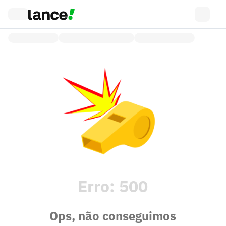
Erro:
500
Ops, não conseguimos