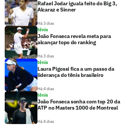
Rafael Jodar iguala feito do Big 3,
Alcaraz e Sinner
Há 3 dias
tênis
João Fonseca revela meta para
alcançar topo do ranking
Há 3 dias
tênis
Laura Pigossi fica a um passo da
liderança do tênis brasileiro
Há 4 dias
tênis
João Fonseca sonha com top 20 da
ATP no Masters 1000 de Montreal
Há 4 dias