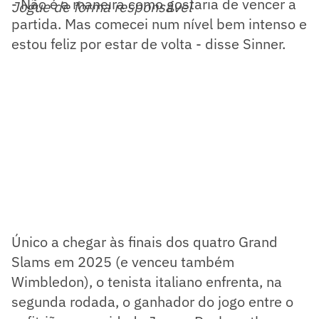
- Não é a maneira como gostaria de vencer a
Jogue de forma responsável
partida. Mas comecei num nível bem intenso e
estou feliz por estar de volta - disse Sinner.
Único a chegar às finais dos quatro Grand
Slams em 2025 (e venceu também
Wimbledon), o tenista italiano enfrenta, na
segunda rodada, o ganhador do jogo entre o