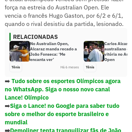
força na estreia do Australian Open. Ele
vencia o francês Hugo Gaston, por 6/2 e 6/1,
quando o rival desistiu da partida, lesionado.
RELACIONADAS
No Australian Open,
Carlos Alcara
Alcaraz manda recado a
australiano e 
João Fonseca: ‘Me
vitória no Aus
encanta ver’
Open
Tênis
Há 6 meses
Tênis
➡️
Tudo sobre os esportes Olímpicos agora
no WhatsApp. Siga o nosso novo canal
Lance! Olímpico
➡️
Siga o Lance! no Google para saber tudo
sobre o melhor do esporte brasileiro e
mundial
➡️
Demoliner tenta tranquilizar fãs de João