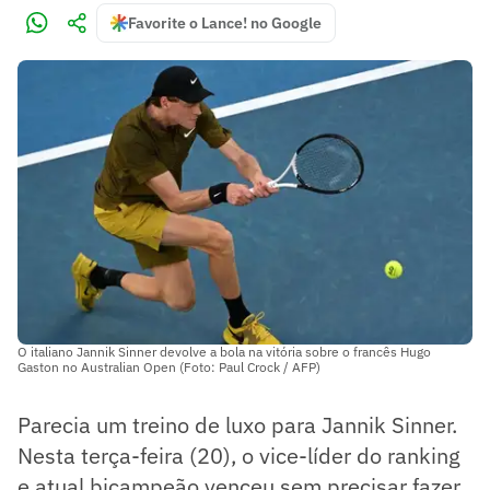
Favorite o Lance! no Google
O italiano Jannik Sinner devolve a bola na vitória sobre o francês Hugo
Gaston no Australian Open (Foto: Paul Crock / AFP)
Parecia um treino de luxo para Jannik Sinner.
Nesta terça-feira (20), o vice-líder do ranking
e atual bicampeão venceu sem precisar fazer