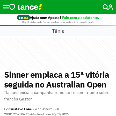
Ajuda com Aposta?
Fale com o assistente.
18+ Ministério da Fazenda adverte: Aposta não é investimento
Tênis
Sinner emplaca a 15ª vitória
seguida no Australian Open
Italiano inicia a campanha rumo ao tri com triunfo sobre
francês Gaston
Por
Gustavo Loio
•
Rio de Janeiro (RJ)
20/01/2026
06:25
•
Atualizado em
20/01/2026