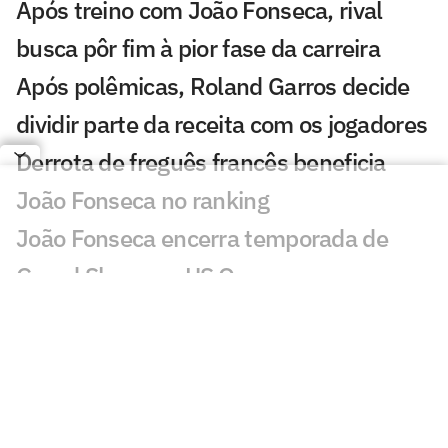
Após treino com João Fonseca, rival
busca pôr fim à pior fase da carreira
Após polêmicas, Roland Garros decide
dividir parte da receita com os jogadores
Derrota de freguês francês beneficia
João Fonseca no ranking
João Fonseca encerra temporada de
Grand Slams no US Open
João Fonseca fatura quarta maior
premiação do ano no UTS Rio
Jornalista faz alerta: 'João Fonseca está
muito longe de ganhar um Grand Slam'