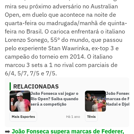
mira seu próximo adversário no Australian
Open, em duelo que acontece na noite de
quarta-feira ou madrugada/manhã de quinta-
feira no Brasil. O carioca enfrentará o italiano
Lorenzo Sonego, 55º do mundo, que passou
pelo experiente Stan Wawrinka, ex-top 3 e
campeão do torneio em 2014. O italiano
marcou 3 sets a 1 no rival com parciais de
6/4, 5/7, 7/5 e 7/5.
RELACIONADAS
João Fonseca vai jogar o
João Fonseca
Rio Open? Saiba quando
marcas de Fed
será a competição
Nadal e Djoko
Mais Esportes
Há 1 ano
Tênis
➡️
João Fonseca supera marcas de Federer,