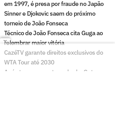
em 1997, é presa por fraude no Japão
Sinner e Djokovic saem do próximo
torneio de João Fonseca
Técnico de João Fonseca cita Guga ao
relembrar maior vitória
CazéTV garante direitos exclusivos do
WTA Tour até 2030
Após ter passaporte roubado, Guto
Miguel perde torneio
Lenda americana Andre Agassi dá
conselho a João Fonseca
Após treino com João Fonseca, rival