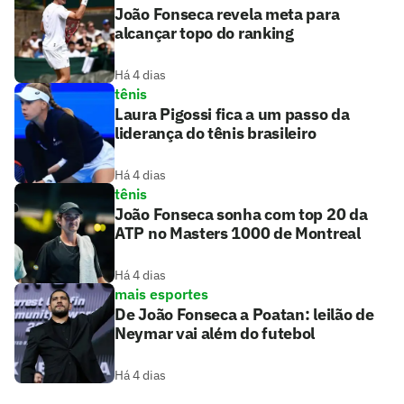
João Fonseca revela meta para
alcançar topo do ranking
Há 4 dias
tênis
Laura Pigossi fica a um passo da
liderança do tênis brasileiro
Há 4 dias
tênis
João Fonseca sonha com top 20 da
ATP no Masters 1000 de Montreal
Há 4 dias
mais esportes
De João Fonseca a Poatan: leilão de
Neymar vai além do futebol
Há 4 dias