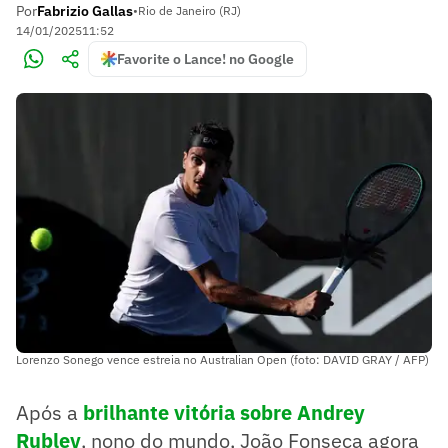
Por
Fabrizio Gallas
•
Rio de Janeiro (RJ)
14/01/2025
11:52
Favorite o Lance! no Google
Lorenzo Sonego vence estreia no Australian Open (foto: DAVID GRAY / AFP)
Após a
brilhante vitória sobre Andrey
Rublev
, nono do mundo, João Fonseca agora