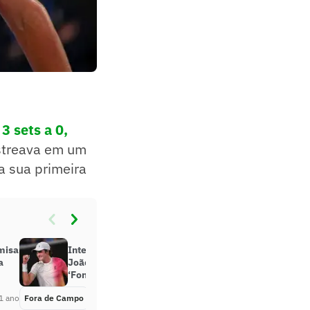
3 sets a 0,
estreava em um
a sua primeira
misa
Internautas reagem à vitória de
a
João Fonseca no Australian Open:
‘Fonsequizado’
1 ano
Fora de Campo
Há 1 ano