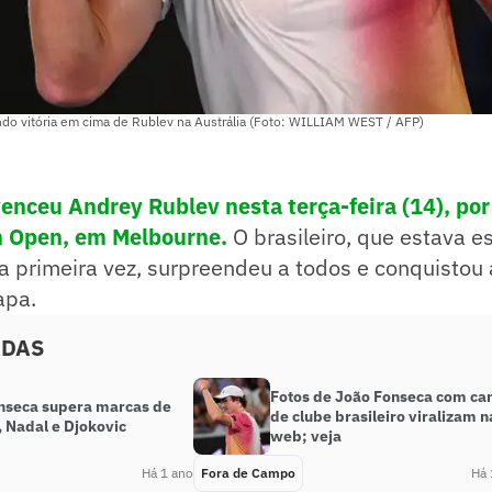
o vitória em cima de Rublev na Austrália (Foto: WILLIAM WEST / AFP)
enceu Andrey Rublev nesta terça-feira (14), por 
an Open, em Melbourne.
O brasileiro, que estava 
 primeira vez, surpreendeu a todos e conquistou 
apa.
ADAS
Fotos de João Fonseca com ca
nseca supera marcas de
de clube brasileiro viralizam n
, Nadal e Djokovic
web; veja
Há 1 ano
Fora de Campo
Há 