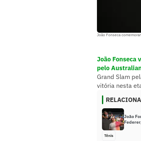
João Fonseca comemorand
João Fonseca v
pelo Australi
Grand Slam pela
vitória nesta et
RELACION
João Fo
Federer
Tênis