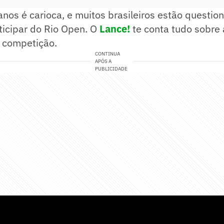
nos é carioca, e muitos brasileiros estão questio
ticipar do Rio Open. O
Lance!
te conta tudo sobre 
a competição.
CONTINUA
APÓS A
PUBLICIDADE
Open: João Fonseca tem atuação de gala e vence