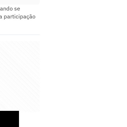
nando se
a participação
 Rublev