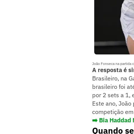
João Fonseca na partida
A resposta é s
Brasileiro, na 
brasileiro foi 
por 2 sets a 1,
Este ano, João 
competição em 
➡️ Bia Haddad 
Quando se