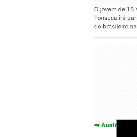
O jovem de 18 a
Fonseca irá par
do brasileiro n
➡️ Australian 