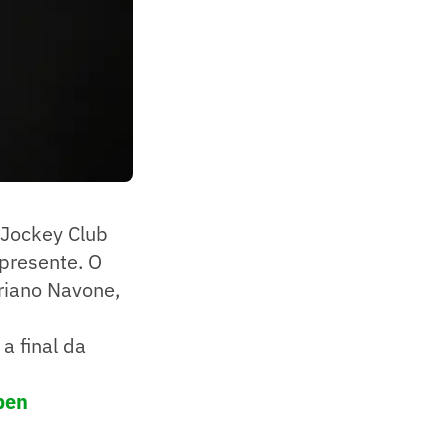
 Jockey Club
 presente. O
ariano Navone,
a final da
pen