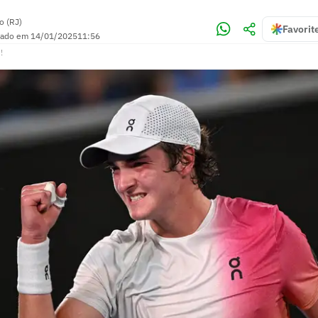
o (RJ)
Favorit
zado em
14/01/2025
11:56
!