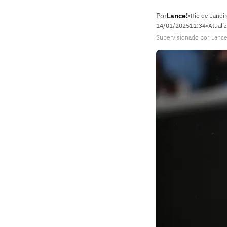
Por
Lance!
•
Rio de Janeir
14/01/2025
11:34
•
Atuali
Supervisionado
por
Lance