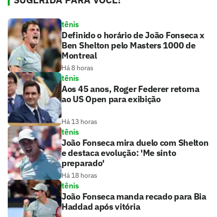
tênis
Definido o horário de João Fonseca x
Ben Shelton pelo Masters 1000 de
Montreal
Há 8 horas
tênis
Aos 45 anos, Roger Federer retorna
ao US Open para exibição
Há 13 horas
tênis
João Fonseca mira duelo com Shelton
e destaca evolução: 'Me sinto
preparado'
Há 18 horas
tênis
João Fonseca manda recado para Bia
Haddad após vitória