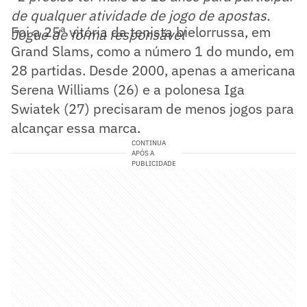
de qualquer atividade de jogo de apostas.
Foi a 25ª vitória da tenista bielorrussa, em
Jogue de forma responsável
Grand Slams, como a número 1 do mundo, em
28 partidas. Desde 2000, apenas a americana
Serena Williams (26) e a polonesa Iga
Swiatek (27) precisaram de menos jogos para
alcançar essa marca.
CONTINUA
APÓS A
PUBLICIDADE