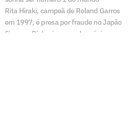
Rita Hiraki, campeã de Roland Garros
em 1997, é presa por fraude no Japão
Sinner e Djokovic saem do próximo
torneio de João Fonseca
Técnico de João Fonseca cita Guga ao
relembrar maior vitória
CazéTV garante direitos exclusivos do
WTA Tour até 2030
Após ter passaporte roubado, Guto
Miguel perde torneio
Lenda americana Andre Agassi dá