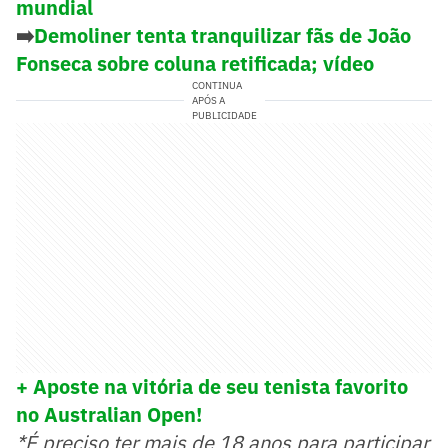
mundial
➡️
Demoliner tenta tranquilizar fãs de João
Fonseca sobre coluna retificada; vídeo
CONTINUA
APÓS A
PUBLICIDADE
+ Aposte na vitória de seu tenista favorito
no Australian Open!
*É preciso ter mais de 18 anos para participar