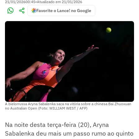
21/01/2026
00:45
•
Atualizado em
21/01/2026
Favorite o Lance! no Google
A bielorrussa Aryna Sabalenka saca na vitória sobre a chinesa Bai Zhuoxuan
no Australian Open (Foto: WILLIAM WEST / AFP)
Na noite desta terça-feira (20), Aryna
Sabalenka deu mais um passo rumo ao quinto