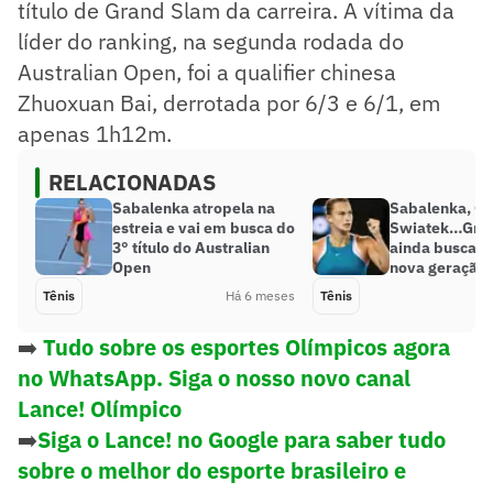
título de Grand Slam da carreira. A vítima da
líder do ranking, na segunda rodada do
Australian Open, foi a qualifier chinesa
Zhuoxuan Bai, derrotada por 6/3 e 6/1, em
apenas 1h12m.
RELACIONADAS
Sabalenka atropela na
Sabalenka, Ga
estreia e vai em busca do
Swiatek…Gra
3° título do Australian
ainda buscam 
Open
nova geração
Tênis
Há 6 meses
Tênis
➡️
Tudo sobre os esportes Olímpicos agora
no WhatsApp. Siga o nosso novo canal
Lance! Olímpico
➡️
Siga o Lance! no Google para saber tudo
sobre o melhor do esporte brasileiro e