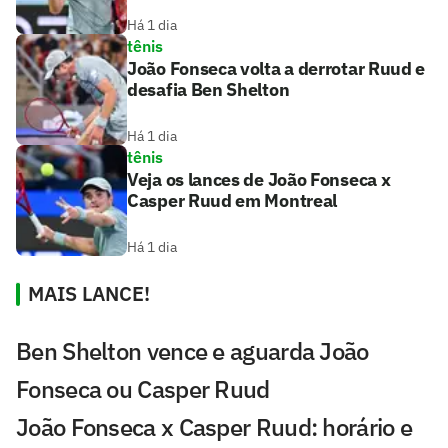
Há 1 dia
tênis
João Fonseca volta a derrotar Ruud e
desafia Ben Shelton
Há 1 dia
tênis
Veja os lances de João Fonseca x
Casper Ruud em Montreal
Há 1 dia
MAIS LANCE!
Ben Shelton vence e aguarda João
Fonseca ou Casper Ruud
João Fonseca x Casper Ruud: horário e