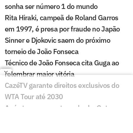
sonha ser número 1 do mundo
Rita Hiraki, campeã de Roland Garros
em 1997, é presa por fraude no Japão
Sinner e Djokovic saem do próximo
torneio de João Fonseca
Técnico de João Fonseca cita Guga ao
relembrar maior vitória
CazéTV garante direitos exclusivos do
WTA Tour até 2030
Após ter passaporte roubado, Guto
Miguel perde torneio
Lenda americana Andre Agassi dá