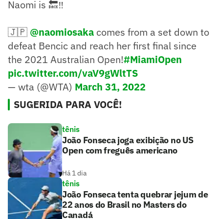
Naomi is 🔙‼️
🇯🇵
@naomiosaka
comes from a set down to
defeat Bencic and reach her first final since
the 2021 Australian Open!
#MiamiOpen
pic.twitter.com/vaV9gWltTS
— wta (@WTA)
March 31, 2022
SUGERIDA PARA VOCÊ!
tênis
João Fonseca joga exibição no US
Open com freguês americano
Há 1 dia
tênis
João Fonseca tenta quebrar jejum de
22 anos do Brasil no Masters do
Canadá