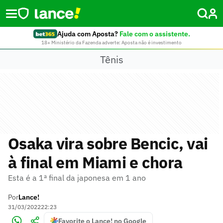
Ajuda com Aposta?
Fale com o assistente.
18+ Ministério da Fazenda adverte: Aposta não é investimento
Tênis
Osaka vira sobre Bencic, vai
à final em Miami e chora
Esta é a 1ª final da japonesa em 1 ano
Por
Lance!
31/03/2022
22:23
Favorite o Lance! no Google