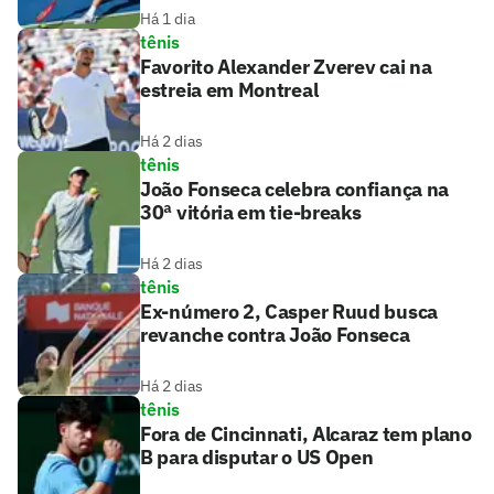
Há 1 dia
tênis
Favorito Alexander Zverev cai na
estreia em Montreal
Há 2 dias
tênis
João Fonseca celebra confiança na
30ª vitória em tie-breaks
Há 2 dias
tênis
Ex-número 2, Casper Ruud busca
revanche contra João Fonseca
Há 2 dias
tênis
Fora de Cincinnati, Alcaraz tem plano
B para disputar o US Open