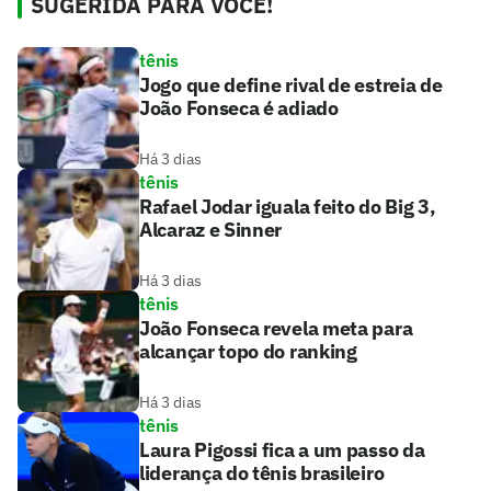
SUGERIDA PARA VOCÊ!
tênis
Jogo que define rival de estreia de
João Fonseca é adiado
Há 3 dias
tênis
Rafael Jodar iguala feito do Big 3,
Alcaraz e Sinner
Há 3 dias
tênis
João Fonseca revela meta para
alcançar topo do ranking
Há 3 dias
tênis
Laura Pigossi fica a um passo da
liderança do tênis brasileiro