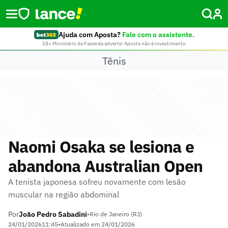
Ajuda com Aposta?
Fale com o assistente.
18+ Ministério da Fazenda adverte: Aposta não é investimento
Tênis
Naomi Osaka se lesiona e
abandona Australian Open
A tenista japonesa sofreu novamente com lesão
muscular na região abdominal
Por
João Pedro Sabadini
•
Rio de Janeiro (RJ)
24/01/2026
11:45
•
Atualizado em
24/01/2026