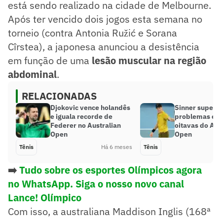
está sendo realizado na cidade de Melbourne.
Após ter vencido dois jogos esta semana no
torneio (contra Antonia Ružić e Sorana
Cîrstea), a japonesa anunciou a desistência
em função de uma
lesão muscular na região
abdominal
.
RELACIONADAS
Djokovic vence holandês
Sinner supera
e iguala recorde de
problemas e a
Federer no Australian
oitavas do Aus
Open
Open
Tênis
Há 6 meses
Tênis
➡️
Tudo sobre os esportes Olímpicos agora
no WhatsApp. Siga o nosso novo canal
Lance! Olímpico
Com isso, a australiana Maddison Inglis (168ª