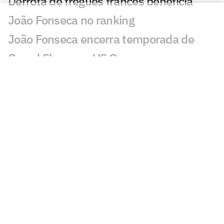
Derrota de freguês francês beneficia
João Fonseca no ranking
João Fonseca encerra temporada de
Grand Slams no US Open
João Fonseca fatura quarta maior
premiação do ano no UTS Rio
Jornalista faz alerta: 'João Fonseca está
muito longe de ganhar um Grand Slam'
Loio no Lance! vê Guto Miguel com
chance de estrear na Davis
Rivais de João Fonseca na Copa Davis
caem no ranking