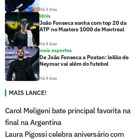
Há 3 dias
tênis
João Fonseca sonha com top 20 da
ATP no Masters 1000 de Montreal
Há 4 dias
mais esportes
De João Fonseca a Poatan: leilão de
Neymar vai além do futebol
Há 4 dias
MAIS LANCE!
Carol Meligeni bate principal favorita na
final na Argentina
Laura Pigossi celebra aniversário com