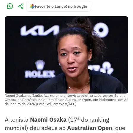
Favorite o Lance! no Google
Naomi Osaka, do Japão, fala durante entrevista coletiva após vencer Sorana
Cirstea, da Romênia, no quinto dia do Australian Open, em Melbourne, em 22
de janeiro de 2026 (Foto: William West/AFP)
A tenista
Naomi Osaka
(17ª do ranking
mundial) deu adeus ao
Australian Open
, que