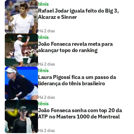
tênis
Rafael Jodar iguala feito do Big 3,
Alcaraz e Sinner
Há 2 dias
tênis
João Fonseca revela meta para
alcançar topo do ranking
Há 2 dias
tênis
Laura Pigossi fica a um passo da
liderança do tênis brasileiro
Há 2 dias
tênis
João Fonseca sonha com top 20 da
ATP no Masters 1000 de Montreal
Há 2 dias