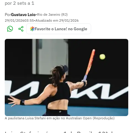
por 2 sets a 1
Por
Gustavo Loio
•
Rio de Janeiro (RJ)
29/01/2026
03:55
•
Atualizado em
29/01/2026
Favorite o Lance! no Google
A paulistana Luisa Stefani em ação no Australian Open (Reprodução)