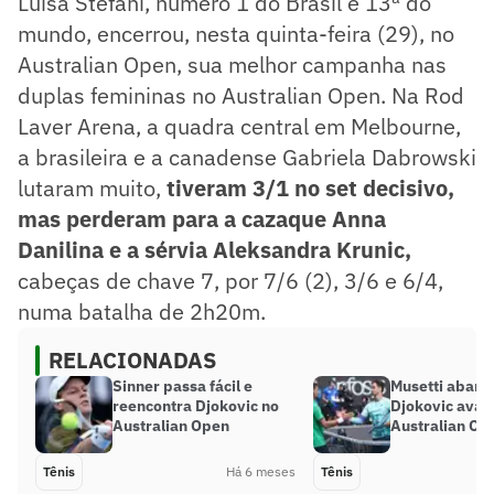
Luisa Stefani, número 1 do Brasil e 13ª do
mundo, encerrou, nesta quinta-feira (29), no
Australian Open, sua melhor campanha nas
duplas femininas no Australian Open. Na Rod
Laver Arena, a quadra central em Melbourne,
a brasileira e a canadense Gabriela Dabrowski
lutaram muito,
tiveram 3/1 no set decisivo,
mas perderam para a cazaque Anna
Danilina e a sérvia Aleksandra Krunic,
cabeças de chave 7, por 7/6 (2), 3/6 e 6/4,
numa batalha de 2h20m.
RELACIONADAS
Sinner passa fácil e
Musetti aband
reencontra Djokovic no
Djokovic avan
Australian Open
Australian Op
Tênis
Há 6 meses
Tênis