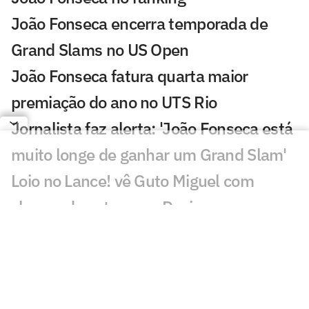
João Fonseca encerra temporada de
Grand Slams no US Open
João Fonseca fatura quarta maior
premiação do ano no UTS Rio
Jornalista faz alerta: 'João Fonseca está
muito longe de ganhar um Grand Slam'
Loio no Lance! vê Guto Miguel com
chance de estrear na Davis
Rivais de João Fonseca na Copa Davis
caem no ranking
WTA inicia testes de gênero para