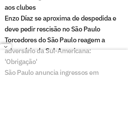
aos clubes
Enzo Díaz se aproxima de despedida e
deve pedir rescisão no São Paulo
Torcedores do São Paulo reagem a
adversário da Sul-Americana:
'Obrigação'
São Paulo anuncia ingressos em
promoção contra o Coritiba
São Paulo inicia troca de gramado do
Morumbis; veja detalhes
Chaveamento da Sul-Americana: Brasil
tem cinco times nas oitavas