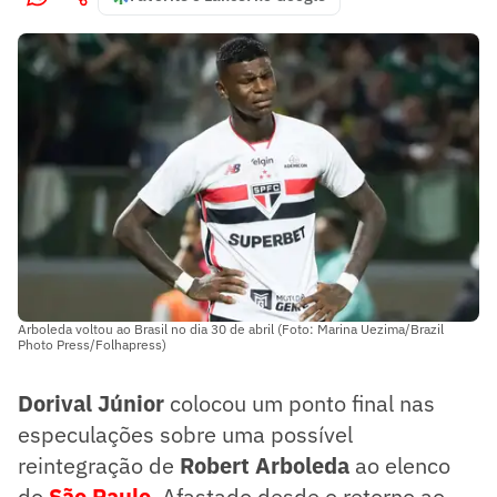
Arboleda voltou ao Brasil no dia 30 de abril (Foto: Marina Uezima/Brazil
Photo Press/Folhapress)
Dorival Júnior
colocou um ponto final nas
especulações sobre uma possível
reintegração de
Robert Arboleda
ao elenco
do
São Paulo
. Afastado desde o retorno ao