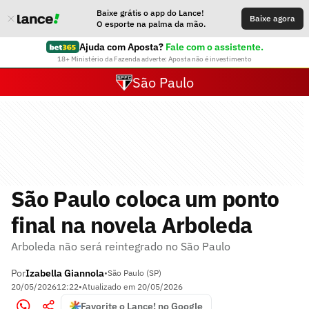
Baixe grátis o app do Lance!
Baixe agora
O esporte na palma da mão.
Ajuda com Aposta?
Fale com o assistente.
18+ Ministério da Fazenda adverte: Aposta não é investimento
São Paulo
São Paulo coloca um ponto
final na novela Arboleda
Arboleda não será reintegrado no São Paulo
Por
Izabella Giannola
•
São Paulo (SP)
20/05/2026
12:22
•
Atualizado em
20/05/2026
Favorite o Lance! no Google