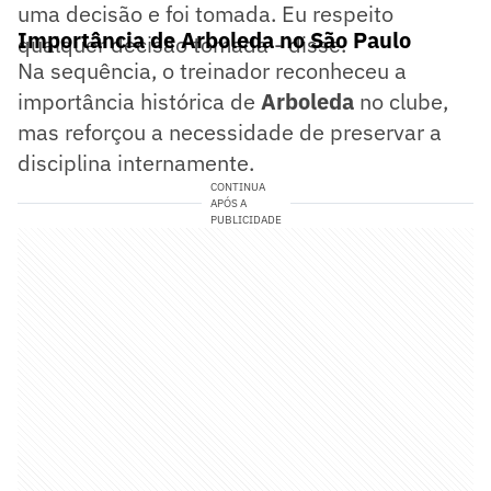
uma decisão e foi tomada. Eu respeito
Importância de Arboleda no São Paulo
qualquer decisão tomada - disse.
Na sequência, o treinador reconheceu a
importância histórica de
Arboleda
no clube,
mas reforçou a necessidade de preservar a
disciplina internamente.
CONTINUA
APÓS A
PUBLICIDADE