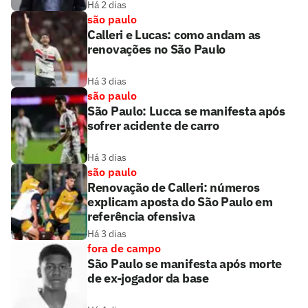
Há 2 dias
são paulo
Calleri e Lucas: como andam as
renovações no São Paulo
Há 3 dias
são paulo
São Paulo: Lucca se manifesta após
sofrer acidente de carro
Há 3 dias
são paulo
Renovação de Calleri: números
explicam aposta do São Paulo em
referência ofensiva
Há 3 dias
fora de campo
São Paulo se manifesta após morte
de ex-jogador da base