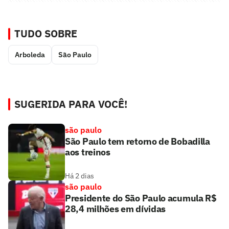
TUDO SOBRE
Arboleda
São Paulo
SUGERIDA PARA VOCÊ!
são paulo
São Paulo tem retorno de Bobadilla
aos treinos
Há 2 dias
são paulo
Presidente do São Paulo acumula R$
28,4 milhões em dívidas