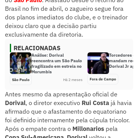
Brasil no fim de abril, o zagueiro segue fora
dos planos imediatos do clube, e o treinador
deixou claro que a decisão partiu
exclusivamente da diretoria.
RELACIONADAS
Análise: Dorival
Torcedores do
reencontra um São Paulo
mandam reca
fragilizado em estreia no
Dorival Jr ap
Morumbis
Fora de Campo
São Paulo
Há 2 meses
Antes mesmo da apresentação oficial de
Dorival
, o diretor executivo
Rui Costa
já havia
afirmado que o afastamento do equatoriano
foi definido internamente pela cúpula tricolor.
Após o empate contra o
Millonarios
pela
Copa Sul-Americana
,
Dorival
voltou a