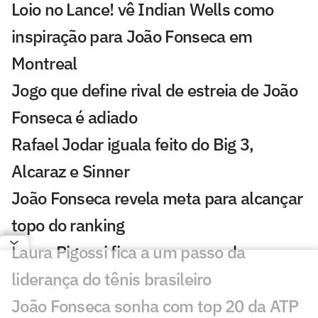
Loio no Lance! vê Indian Wells como
inspiração para João Fonseca em
Montreal
Jogo que define rival de estreia de João
Fonseca é adiado
Rafael Jodar iguala feito do Big 3,
Alcaraz e Sinner
João Fonseca revela meta para alcançar
topo do ranking
Laura Pigossi fica a um passo da
liderança do tênis brasileiro
João Fonseca sonha com top 20 da ATP