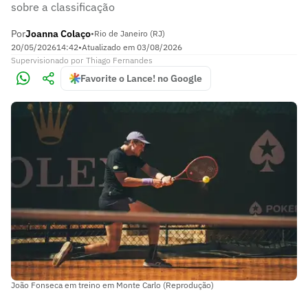
sobre a classificação
Por
Joanna Colaço
•
Rio de Janeiro (RJ)
20/05/2026
14:42
•
Atualizado em
03/08/2026
Supervisionado
por
Thiago Fernandes
Favorite o Lance! no Google
João Fonseca em treino em Monte Carlo (Reprodução)