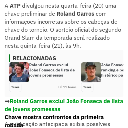
A
ATP
divulgou nesta quarta-feira (20) uma
chave preliminar de
Roland Garros
com
informações incorretas sobre os cabeças de
chave do torneio. O sorteio oficial do segundo
Grand Slam da temporada será realizado
nesta quinta-feira (21), às 9h.
RELACIONADAS
Roland Garros exclui
João Fonseca 
João Fonseca de lista de
ranking e per
jovens promessas
histórico para 
Tênis
Há 11 horas
Tênis
➡️
Roland Garros exclui João Fonseca de lista
de jovens promessas
Chave mostra confrontos da primeira
A publicação antecipada exibia possíveis
rodada