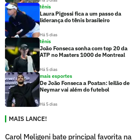
Há 5 dias
tênis
Laura Pigossi fica a um passo da
liderança do tênis brasileiro
Há 5 dias
tênis
João Fonseca sonha com top 20 da
ATP no Masters 1000 de Montreal
Há 5 dias
mais esportes
De João Fonseca a Poatan: leilão de
Neymar vai além do futebol
Há 5 dias
MAIS LANCE!
Carol Meligeni bate principal favorita na