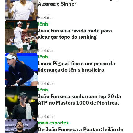
Alcaraz e Sinner
Há 4 dias
tênis
João Fonseca revela meta para
alcançar topo do ranking
Há 4 dias
tênis
Laura Pigossi fica a um passo da
liderança do tênis brasileiro
Há 4 dias
tênis
João Fonseca sonha com top 20 da
ATP no Masters 1000 de Montreal
Há 4 dias
mais esportes
De João Fonseca a Poatan: leilão de