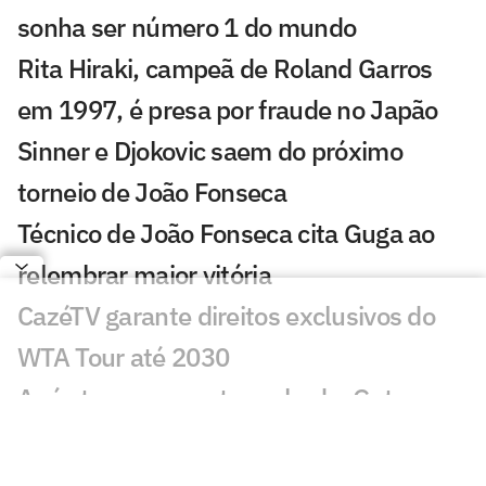
sonha ser número 1 do mundo
Rita Hiraki, campeã de Roland Garros
em 1997, é presa por fraude no Japão
Sinner e Djokovic saem do próximo
torneio de João Fonseca
Técnico de João Fonseca cita Guga ao
relembrar maior vitória
CazéTV garante direitos exclusivos do
WTA Tour até 2030
Após ter passaporte roubado, Guto
Miguel perde torneio
Lenda americana Andre Agassi dá