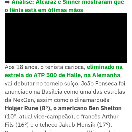
➡️
Análise: Alcaraz e Sinner mostraram que
o tênis está em ótimas mãos
➡️
Imagens desta sexta no ATP de Halle
Aos 18 anos, o tenista carioca,
eliminado na
estreia do ATP 500 de Halle, na Alemanha
,
vai debutar no torneio suíço. João Fonseca foi
anunciado na Basileia como uma das estrelas
da NexGen, assim como o dinamarquês
Holger Rune (8º), o americano Ben Shelton
(10º, atual vice-campeão), o francês Arthur
Fils (16º) e o tcheco Jakub Mensik (17º).