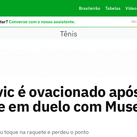
Brasileirão
Tabelas
Vídeo
tar?
Converse com o nosso assistente.
18+ 
Tênis
ic é ovacionado apó
e em duelo com Muse
u toque na raquete e perdeu o ponto