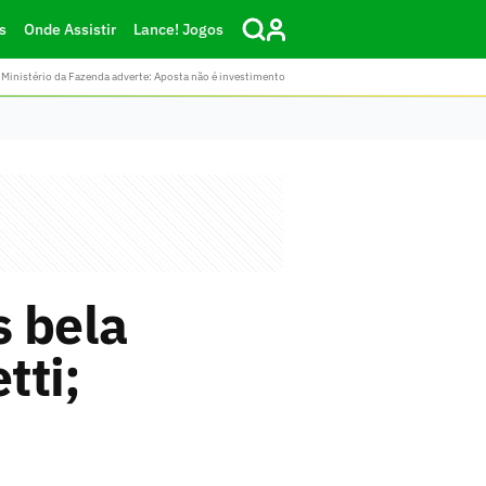
s
Onde Assistir
Lance! Jogos
Ministério da Fazenda adverte: Aposta não é investimento
s bela
tti;