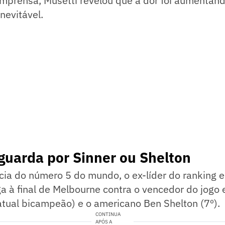
imprensa, Musetti revelou que a dor foi aumentand
inevitável.
guarda por Sinner ou Shelton
ia do número 5 do mundo, o ex-líder do ranking e
 à final de Melbourne contra o vencedor do jogo e
atual bicampeão) e o americano Ben Shelton (7º).
CONTINUA
APÓS A