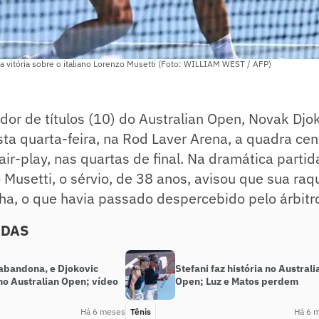
a vitória sobre o italiano Lorenzo Musetti (Foto: WILLIAM WEST / AFP)
dor de títulos (10) do Australian Open, Novak Djok
ta quarta-feira, na Rod Laver Arena, a quadra cen
air-play, nas quartas de final. Na dramática partid
o Musetti, o sérvio, de 38 anos, avisou que sua raq
ha, o que havia passado despercebido pelo árbitro
ADAS
 abandona, e Djokovic
Stefani faz história no Australi
no Australian Open; vídeo
Open; Luz e Matos perdem
Há 6 meses
Tênis
Há 6 