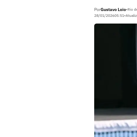
Por
Gustavo Loio
•
Rio d
28/01/2026
05:51
•
Atuali