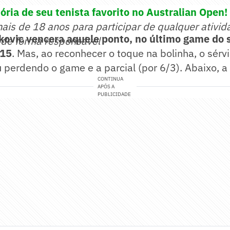
ória de seu tenista favorito no Australian Open!
mais de 18 anos para participar de qualquer ativid
kovic vencera aquele ponto, no último game do 
 de forma responsável
/15
. Mas, ao reconhecer o toque na bolinha, o sér
perdendo o game e a parcial (por 6/3). Abaixo, a
CONTINUA
APÓS A
PUBLICIDADE