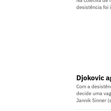
Na coletiva de 
desistência foi 
Djokovic a
Com a desistênc
decide uma vaga
Jannik Sinner (