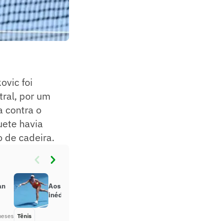
ovic foi
tral, por um
a contra o
uete havia
 de cadeira.
an
Aos 31 anos, Pegula alcança feito
inédito no Australian Open; vídeo
meses
Tênis
Há 6 meses