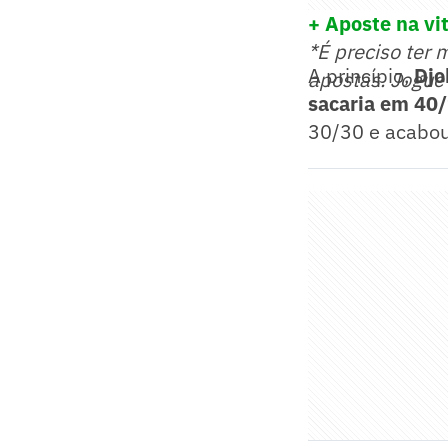
+ Aposte na vit
*É preciso ter 
A princípio,
Djo
apostas. Jogue
sacaria em 40
30/30 e acabou 