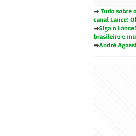
➡️
Tudo sobre 
canal Lance! O
➡️
Siga o Lance
brasileiro e m
➡️
André Agassi