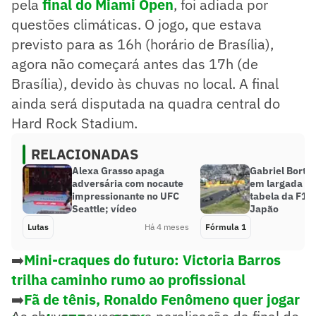
pela
final do Miami Open
, foi adiada por
questões climáticas. O jogo, que estava
previsto para as 16h (horário de Brasília),
agora não começará antes das 17h (de
Brasília), devido às chuvas no local. A final
ainda será disputada na quadra central do
Hard Rock Stadium.
RELACIONADAS
Alexa Grasso apaga
Gabriel Bortol
adversária com nocaute
em largada e c
impressionante no UFC
tabela da F1 
Seattle; vídeo
Japão
Lutas
Há 4 meses
Fórmula 1
➡️
Mini-craques do futuro: Victoria Barros
trilha caminho rumo ao profissional
➡️
Fã de tênis, Ronaldo Fenômeno quer jogar