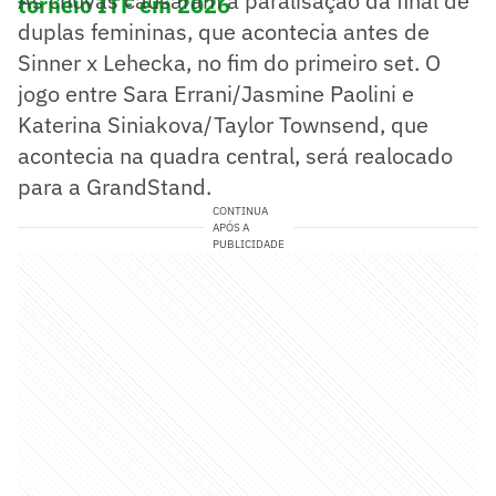
As chuvas causaram a paralisação da final de
torneio ITF em 2026
duplas femininas, que acontecia antes de
Sinner x Lehecka, no fim do primeiro set. O
jogo entre Sara Errani/Jasmine Paolini e
Katerina Siniakova/Taylor Townsend, que
acontecia na quadra central, será realocado
para a GrandStand.
CONTINUA
APÓS A
PUBLICIDADE