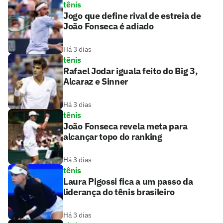
tênis
Jogo que define rival de estreia de
João Fonseca é adiado
Há 3 dias
tênis
Rafael Jodar iguala feito do Big 3,
Alcaraz e Sinner
Há 3 dias
tênis
João Fonseca revela meta para
alcançar topo do ranking
Há 3 dias
tênis
Laura Pigossi fica a um passo da
liderança do tênis brasileiro
Há 3 dias