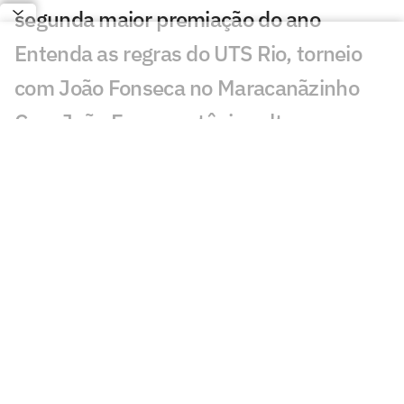
segunda maior premiação do ano
Entenda as regras do UTS Rio, torneio
com João Fonseca no Maracanãzinho
Com João Fonseca, tênis volta ao
Maracanãzinho após quase 14 anos
João Fonseca confirma próximos
torneios e volta à Davis no Rio
Carlos Alcaraz ganha previsão de
retorno às competições, diz jornal
Primeiro vice de João Fonseca,
argentino dá palpite para semi da Copa
Kyrgios comete gafe e fala de jogo com