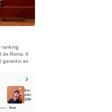
o ranking
00 de Roma. A
) garantiu ao
Em jogo tenso, João Fonseca é
eliminado na estreia do Masters
1000 de Roma
meses
Tênis
Há 2 meses