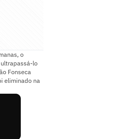
emanas, o
 ultrapassá-lo
oão Fonseca
oi eliminado na