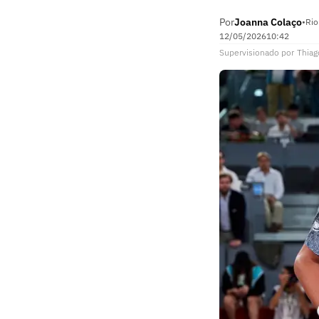
Por
Joanna Colaço
•
Rio
12/05/2026
10:42
Supervisionado
por
Thiag