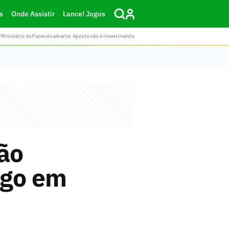
s
Onde Assistir
Lance! Jogos
Ministério da Fazenda adverte: Aposta não é investimento
oão
ogo em