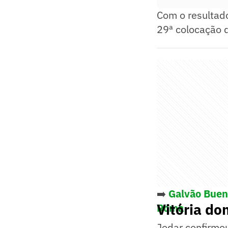
Com o resultad
29ª colocação 
➡️
Galvão Buen
Vitória d
Roma
Jodar confirmou