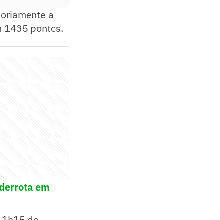
soriamente a
m 1435 pontos.
derrota em
m 1h15 de