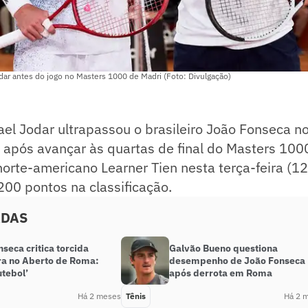
ar antes do jogo no Masters 1000 de Madri (Foto: Divulgação)
el Jodar ultrapassou o brasileiro João Fonseca n
 após avançar às quartas de final do Masters 10
 norte-americano Learner Tien nesta terça-feira (12
00 pontos na classificação.
ADAS
seca critica torcida
Galvão Bueno questiona
ira no Aberto de Roma:
desempenho de João Fonseca
utebol’
após derrota em Roma
Há 2 meses
Tênis
Há 2 