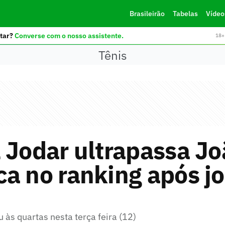
Brasileirão
Tabelas
Vídeo
tar?
Converse com o nosso assistente.
18+ 
Tênis
 Jodar ultrapassa J
a no ranking após j
às quartas nesta terça feira (12)