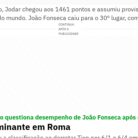
o, Jodar chegou aos 1461 pontos e assumiu provi
do mundo. João Fonseca caiu para o 30º lugar, co
CONTINUA
APÓS A
PUBLICIDADE
o questiona desempenho de João Fonseca após 
ominante em Roma
 a classificação ao derrotar Tien por 6/1 e 6/4 e