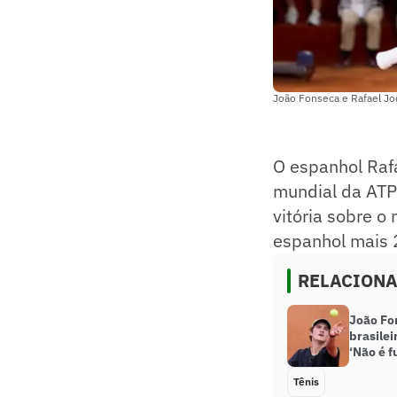
João Fonseca e Rafael Jod
O espanhol Rafa
mundial da ATP
vitória sobre o
espanhol mais 2
RELACION
João Fon
brasile
‘Não é f
Tênis