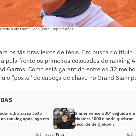
a estreia em Monte Carlo (Foto: Reprodução)
ra os fãs brasileiros de tênis. Em busca do título 
á pela frente os primeiros colocados do ranking 
and Garros. Como está garantido entre os 32 melh
tiu o "posto" de cabeça de chave no Grand Slam pe
ADAS
Jodar ultrapassa João
Sinner vence a 30ª seguida em
 no ranking após jogo em
Masters 1000 e pode quebrar
recorde de Djokovic
Há 2 meses
Tênis
Há 2 