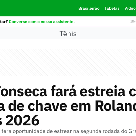
Brasileirão
Tabelas
Vídeo
tar?
Converse com o nosso assistente.
18+ 
Tênis
onseca fará estreia
a de chave em Rolan
s 2026
ro terá oportunidade de estrear na segunda rodada do G