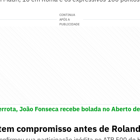
CONTINUA
APÓS A
PUBLICIDADE
errota, João Fonseca recebe bolada no Aberto d
 tem compromisso antes de Roland
onfirmou sua participação inédita no ATP 500 de