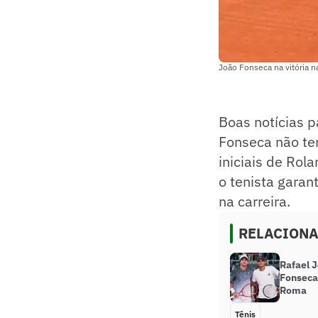
João Fonseca na vitória n
Boas notícias pa
Fonseca não ter
iniciais de Rol
o tenista garan
na carreira.
RELACION
Rafael 
Fonseca
Roma
Tênis