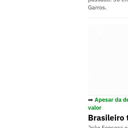
Garros.
➡️
Apesar da d
valor
Brasileiro
João Fonseca c