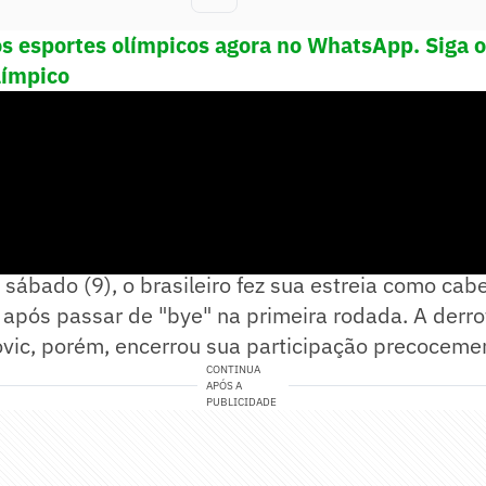
os esportes olímpicos agora no WhatsApp. Siga 
límpico
a vez que João "lidera" a chave de um grande tor
 sábado (9), o brasileiro fez sua estreia como ca
pós passar de "bye" na primeira rodada. A derrot
c, porém, encerrou sua participação precoceme
CONTINUA
APÓS A
PUBLICIDADE