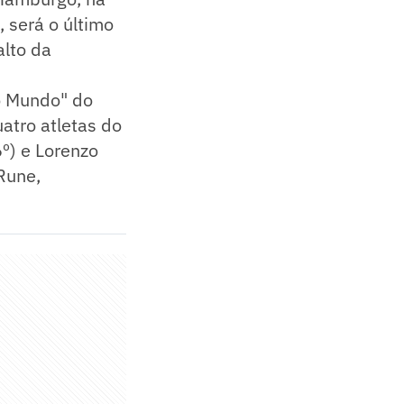
 será o último
alto da
o Mundo" do
uatro atletas do
6º) e Lorenzo
Rune,