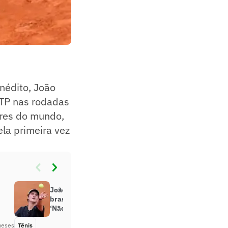
inédito, João
ATP nas rodadas
ores do mundo,
la primeira vez
João Fonseca critica torcida
brasileira no Aberto de Roma:
‘Não é futebol’
meses
Tênis
Há 2 meses