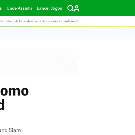
s
Onde Assistir
Lance! Jogos
Ministério da Fazenda adverte: Aposta não é investimento
 como
d
rand Slam