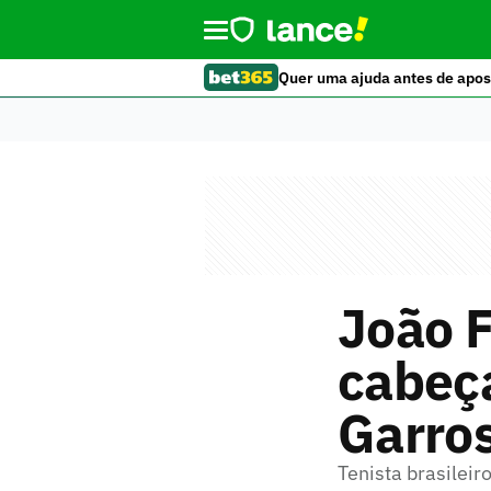
Quer uma ajuda antes de apos
João F
cabeç
Garro
Tenista brasilei