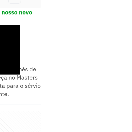
o nosso novo
neio no mês de
beça no Masters
a para o sérvio
nte.