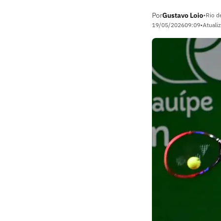
Por
Gustavo Loio
•
Rio d
19/05/2026
09:09
•
Atuali