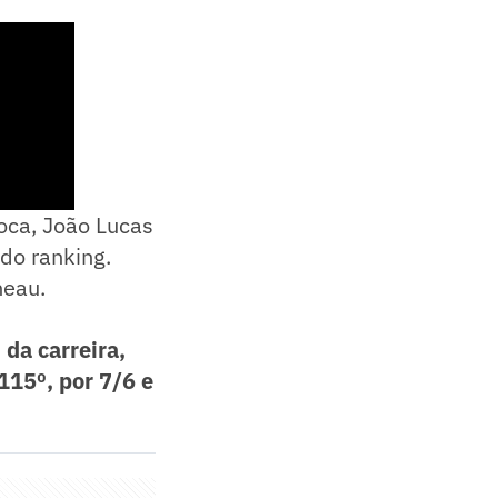
oca, João Lucas
 do ranking.
neau.
s
da carreira,
115º, por 7/6 e