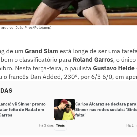
 arquivo (João Pires/Fotojump)
ing de um
Grand Slam
está longe de ser uma tarefa
bem o classificatório para
Roland Garros
, o único
ibro. Nesta terça-feira, o paulista
Gustavo Heide
 o francês Dan Added, 230º, por 6/3 6/0, em ap
ADAS
Lance! vê Sinner pronto
Carlos Alcaraz se declara para
alar feito de Nadal em
Sinner nas redes sociais: ‘Sint
Garros
falta’
Há 3 dias
Tênis
Há 2 