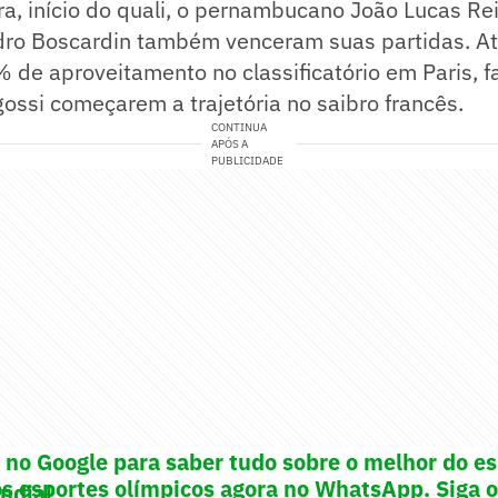
a, início do quali, o pernambucano João Lucas Rei
dro Boscardin também venceram suas partidas. At
 de aproveitamento no classificatório em Paris, f
gossi começarem a trajetória no saibro francês.
CONTINUA
APÓS A
PUBLICIDADE
! no Google para saber tudo sobre o melhor do e
os esportes olímpicos agora no WhatsApp. Siga 
undial