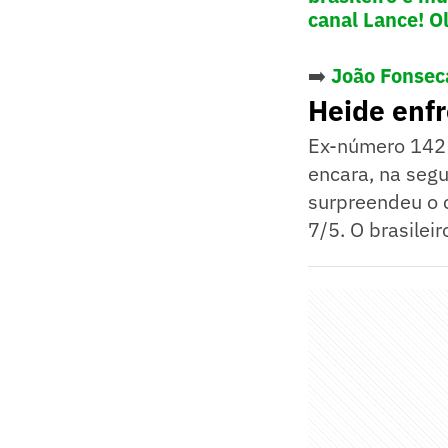
canal Lance! O
➡️
João Fonseca
Heide enfr
Ex-número 142 
encara, na segu
surpreendeu o c
7/5. O brasileir