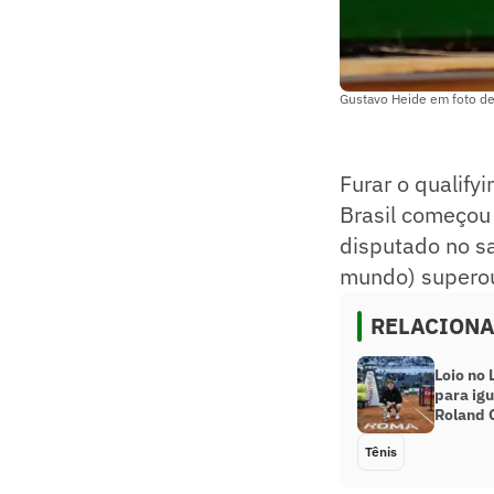
Gustavo Heide em foto de
Furar o qualify
Brasil começou 
disputado no sa
mundo) superou
RELACION
Loio no 
para igu
Roland 
Tênis