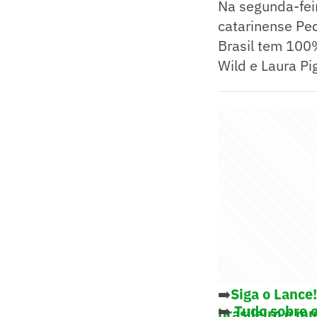
Na segunda-feir
catarinense Pe
Brasil tem 100%
Wild e Laura Pi
➡️
Siga o Lance
➡️
Tudo sobre 
brasileiro e m