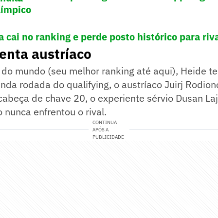
límpico
 cai no ranking e perde posto histórico para riv
enta austríaco
do mundo (seu melhor ranking até aqui), Heide t
nda rodada do qualifying, o austríaco Juirj Rodion
abeça de chave 20, o experiente sérvio Dusan Laj
o nunca enfrentou o rival.
CONTINUA
APÓS A
PUBLICIDADE