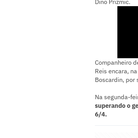
Dino Prizmic.
Companheiro de 
Reis encara, na
Boscardin, por 
Na segunda-fei
superando o geo
6/4.