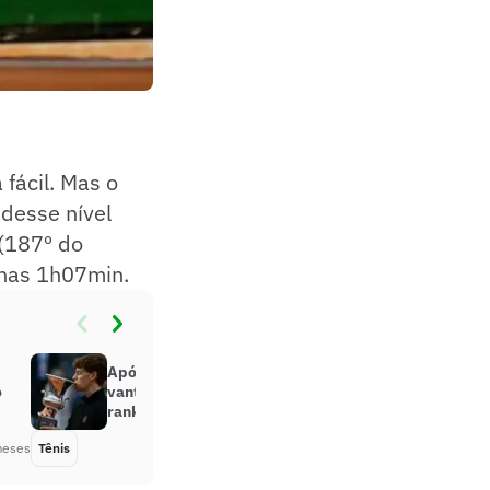
 fácil. Mas o
 desse nível
(187º do
enas 1h07min.
Após título em Roma, Sinner abre
o
vantagem sobre Alcaraz no
ranking
meses
Tênis
Há 2 meses