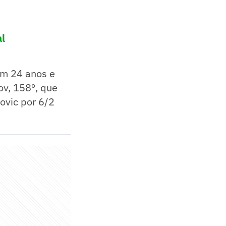
al
em 24 anos e
ov, 158º, que
ovic por 6/2