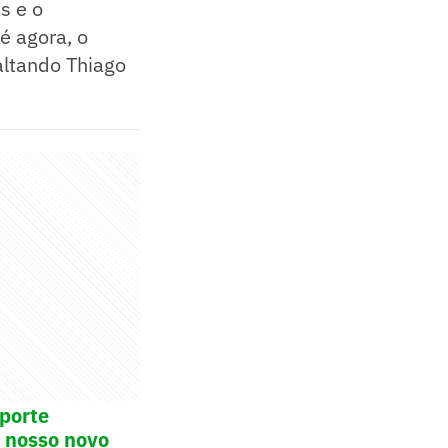
s e o
é agora, o
altando Thiago
sporte
o nosso novo