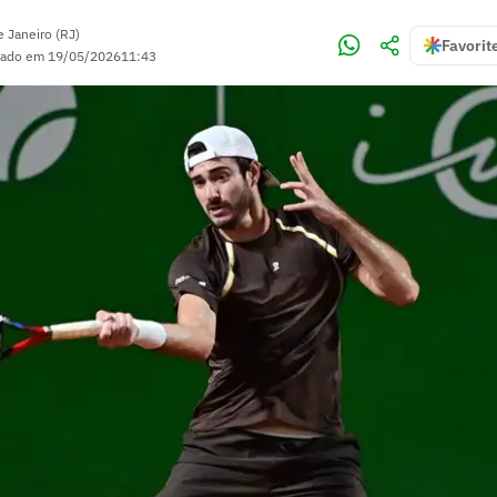
e Janeiro (RJ)
Favorit
zado em
19/05/2026
11:43