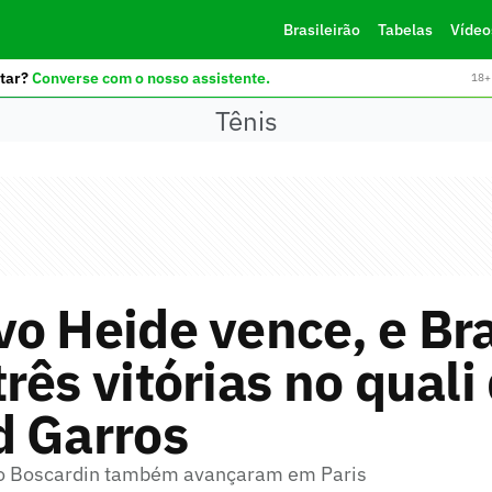
Brasileirão
Tabelas
Vídeo
tar?
Converse com o nosso assistente.
18+ 
Tênis
o Heide vence, e Bra
rês vitórias no quali
d Garros
ro Boscardin também avançaram em Paris