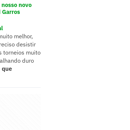
o nosso novo
d Garros
al
uito melhor,
eciso desistir
 torneios muito
balhando duro
,
que