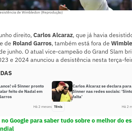
 desistência de Wimbledon (Reprodução)
unho direito,
Carlos Alcaraz
, que já havia desisti
e de
Roland Garros
, também está fora de
Wimbl
e junho. O atual vice-campeão do Grand Slam bri
23 e 2024 anunciou a desistência nesta terça-fei
ADAS
Lance! vê Sinner pronto
Carlos Alcaraz se declara para
alar feito de Nadal em
Sinner nas redes sociais: ‘Sint
Garros
falta’
Há 2 meses
Tênis
Há 2 
! no Google para saber tudo sobre o melhor do e
undial