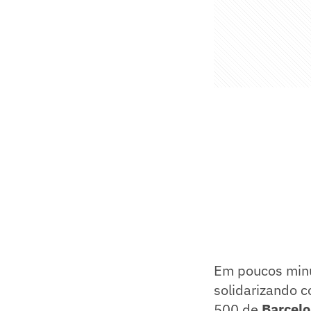
Em poucos minu
solidarizando 
500 de
Barcel