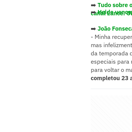
➡️
Tudo sobre 
➡️
Heide vence,
canal Lance! O
➡️
João Fonseca
- Minha recupe
mas infelizment
da temporada d
especiais para 
para voltar o m
completou 23 a