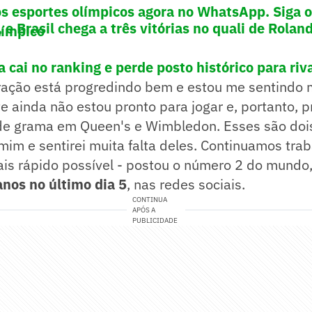
os esportes olímpicos agora no WhatsApp. Siga 
 e Brasil chega a três vitórias no quali de Rolan
límpico
 cai no ranking e perde posto histórico para riv
ração está progredindo bem e estou me sentindo m
e ainda não estou pronto para jogar e, portanto, pr
e grama em Queen's e Wimbledon. Esses são dois
mim e sentirei muita falta deles. Continuamos tra
ais rápido possível - postou o número 2 do mundo
nos no último dia 5
, nas redes sociais.
CONTINUA
APÓS A
PUBLICIDADE