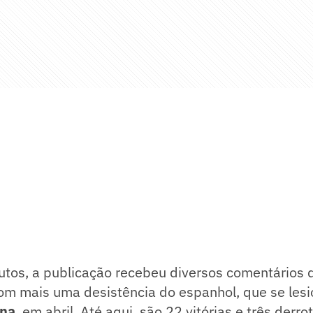
tos, a publicação recebeu diversos comentários d
com mais uma desistência do espanhol, que se les
ona
, em abril. Até aqui, são 22 vitórias e três derro