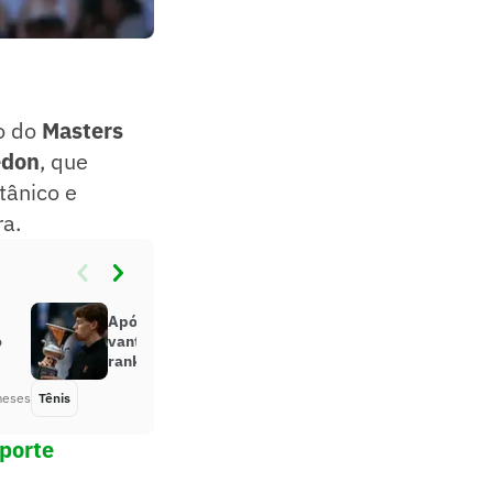
do do
Masters
edon
, que
tânico e
ra.
Após título em Roma, Sinner abre
o
vantagem sobre Alcaraz no
ranking
meses
Tênis
Há 2 meses
sporte