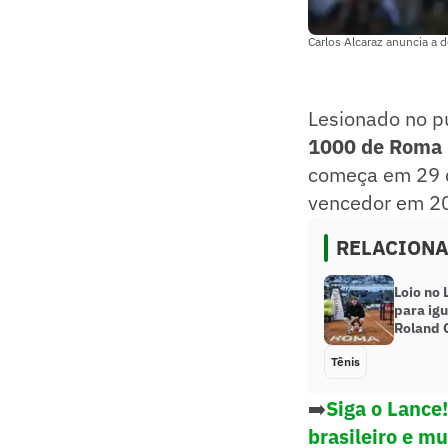
Carlos Alcaraz anuncia a
Lesionado no p
1000 de Roma
começa em 29 d
vencedor em 20
RELACION
Loio no 
para igu
Roland 
Tênis
➡️
Siga o Lance
brasileiro e m