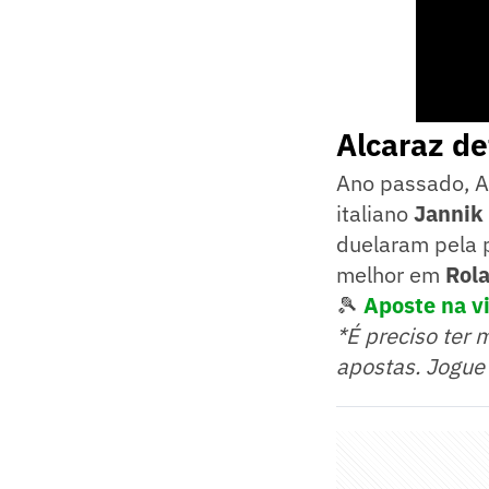
Alcaraz de
Ano passado, Al
italiano
Jannik
duelaram pela 
melhor em
Rol
🎾
Aposte na vi
*É preciso ter 
apostas. Jogue