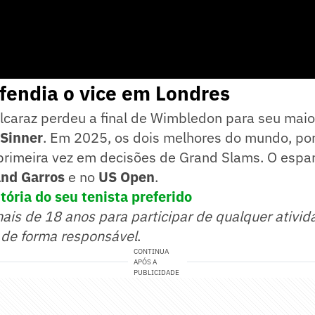
fendia o vice em Londres
caraz perdeu a final de Wimbledon para seu maior 
 Sinner
. Em 2025, os dois melhores do mundo, por 
primeira vez em decisões de Grand Slams. O espan
and Garros
e no
US Open
.
tória do seu tenista preferido
mais de 18 anos para participar de qualquer ativid
 de forma responsável
.
CONTINUA
APÓS A
PUBLICIDADE