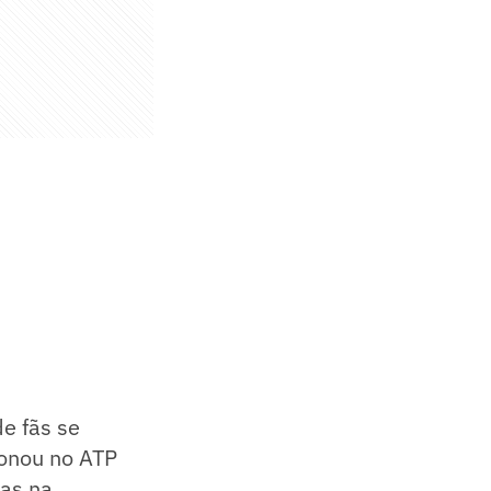
e fãs se
ionou no ATP
tas na