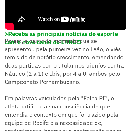
>Receba as principais notícias do esporte
Porém, a partir do momento que se
com o novo canal do LANCE!
apresentou pela primeira vez no Leão, o viés
tem sido de notório crescimento, emendando
duas partidas como titular nos triunfos contra
Náutico (2 a 1) e Íbis, por 4 a 0, ambos pelo
Campeonato Pernambucano.
Em palavras veiculadas pela "Folha PE", o
atleta ratificou a sua consciência de que
entendia o contexto em que foi trazido pela
equipe de Recife e a necessidade de,
gradualmente, honrar sua contratação assim