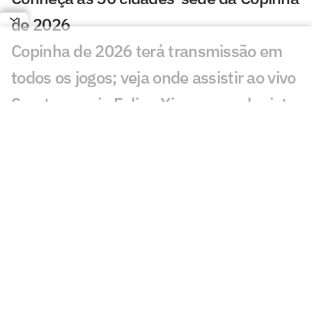
de 2026
Copinha de 2026 terá transmissão em
todos os jogos; veja onde assistir ao vivo
Sport anuncia Felipe Ximenes, colunista
do Lance!, como novo CEO
Presidente diz que Sport está próximo
de técnico ex-Ceará
Brasileirão 2025 termina com público
histórico no 'novo normal' dos estádios
Como tudo desabou: os fatores que
levaram o Sport ao rebaixamento