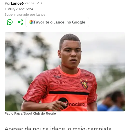
Por
Lance!
•
Recife (PE)
18/03/2022
15:24
Supervisionado
por
Lance!
Favorite o Lance! no Google
Paulo Paiva/Sport Club do Recife
Apesar da pouca idade, o meio-campista