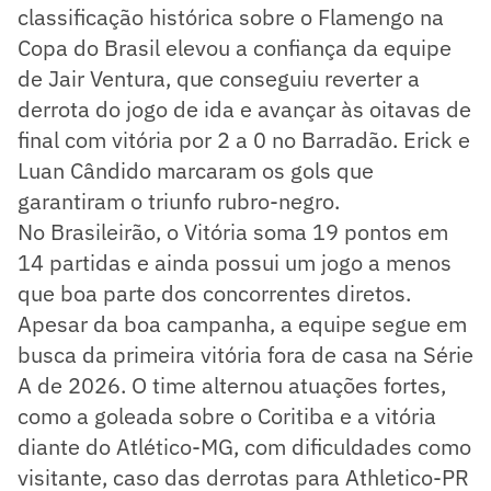
classificação histórica sobre o Flamengo na
Copa do Brasil elevou a confiança da equipe
de Jair Ventura, que conseguiu reverter a
derrota do jogo de ida e avançar às oitavas de
final com vitória por 2 a 0 no Barradão. Erick e
Luan Cândido marcaram os gols que
garantiram o triunfo rubro-negro.
No Brasileirão, o Vitória soma 19 pontos em
14 partidas e ainda possui um jogo a menos
que boa parte dos concorrentes diretos.
Apesar da boa campanha, a equipe segue em
busca da primeira vitória fora de casa na Série
A de 2026. O time alternou atuações fortes,
como a goleada sobre o Coritiba e a vitória
diante do Atlético-MG, com dificuldades como
visitante, caso das derrotas para Athletico-PR