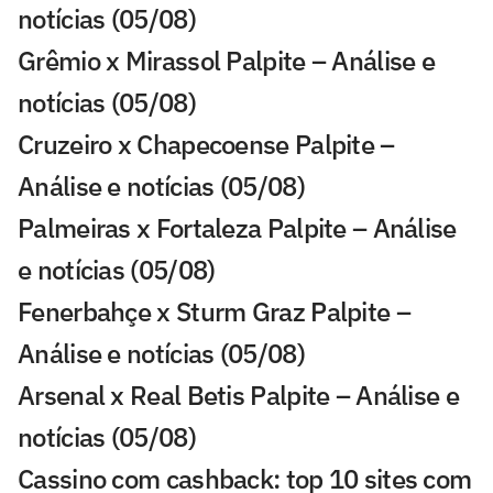
notícias (05/08)
Grêmio x Mirassol Palpite – Análise e
notícias (05/08)
Cruzeiro x Chapecoense Palpite –
Análise e notícias (05/08)
Palmeiras x Fortaleza Palpite – Análise
e notícias (05/08)
Fenerbahçe x Sturm Graz Palpite –
Análise e notícias (05/08)
Arsenal x Real Betis Palpite – Análise e
notícias (05/08)
Cassino com cashback: top 10 sites com