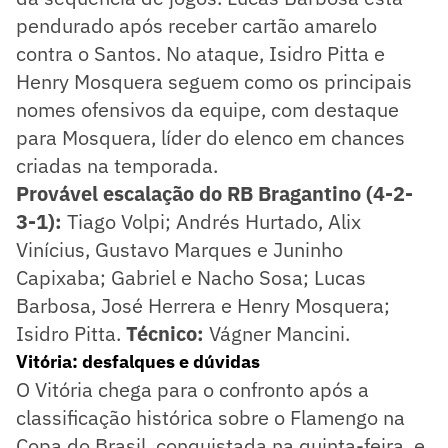
pendurado após receber cartão amarelo
contra o Santos. No ataque, Isidro Pitta e
Henry Mosquera seguem como os principais
nomes ofensivos da equipe, com destaque
para Mosquera, líder do elenco em chances
criadas na temporada.
Provável escalação do RB Bragantino (4-2-
3-1):
Tiago Volpi; Andrés Hurtado, Alix
Vinícius, Gustavo Marques e Juninho
Capixaba; Gabriel e Nacho Sosa; Lucas
Barbosa, José Herrera e Henry Mosquera;
Isidro Pitta.
Técnico:
Vágner Mancini.
Vitória: desfalques e dúvidas
O Vitória chega para o confronto após a
classificação histórica sobre o Flamengo na
Copa do Brasil, conquistada na quinta-feira, e