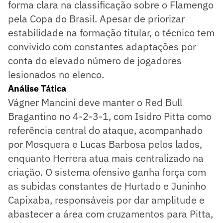
forma clara na classificação sobre o Flamengo
pela Copa do Brasil. Apesar de priorizar
estabilidade na formação titular, o técnico tem
convivido com constantes adaptações por
conta do elevado número de jogadores
lesionados no elenco.
Análise Tática
Vágner Mancini deve manter o Red Bull
Bragantino no 4-2-3-1, com Isidro Pitta como
referência central do ataque, acompanhado
por Mosquera e Lucas Barbosa pelos lados,
enquanto Herrera atua mais centralizado na
criação. O sistema ofensivo ganha força com
as subidas constantes de Hurtado e Juninho
Capixaba, responsáveis por dar amplitude e
abastecer a área com cruzamentos para Pitta,