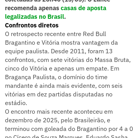
recomenda apenas
casas de aposta
legalizadas no Brasil
.
Confrontos diretos
O retrospecto recente entre Red Bull
Bragantino e Vitória mostra vantagem da
equipe paulista. Desde 2011, foram 13
confrontos, com sete vitórias do Massa Bruta,
cinco do Vitória e apenas um empate. Em
Bragança Paulista, o domínio do time
mandante é ainda mais evidente, com seis
vitórias em dez partidas disputadas no
estádio.
O encontro mais recente aconteceu em
dezembro de 2025, pelo Brasileirão, e
terminou com goleada do Bragantino por 4 a 0
no Cícero de Souza Marques. Eduardo Sasha