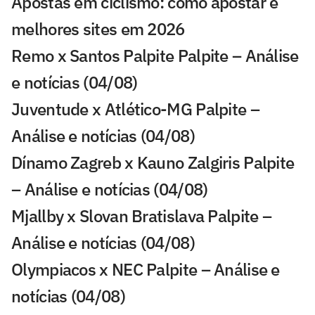
Apostas em ciclismo: como apostar e
melhores sites em 2026
Remo x Santos Palpite Palpite – Análise
e notícias (04/08)
Juventude x Atlético-MG Palpite –
Análise e notícias (04/08)
Dínamo Zagreb x Kauno Zalgiris Palpite
– Análise e notícias (04/08)
Mjallby x Slovan Bratislava Palpite –
Análise e notícias (04/08)
Olympiacos x NEC Palpite – Análise e
notícias (04/08)