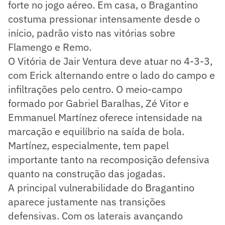
forte no jogo aéreo. Em casa, o Bragantino
costuma pressionar intensamente desde o
início, padrão visto nas vitórias sobre
Flamengo e Remo.
O Vitória de Jair Ventura deve atuar no 4-3-3,
com Erick alternando entre o lado do campo e
infiltrações pelo centro. O meio-campo
formado por Gabriel Baralhas, Zé Vitor e
Emmanuel Martínez oferece intensidade na
marcação e equilíbrio na saída de bola.
Martínez, especialmente, tem papel
importante tanto na recomposição defensiva
quanto na construção das jogadas.
A principal vulnerabilidade do Bragantino
aparece justamente nas transições
defensivas. Com os laterais avançando