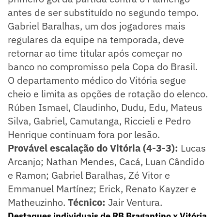
antes de ser substituído no segundo tempo.
Gabriel Baralhas, um dos jogadores mais
regulares da equipe na temporada, deve
retornar ao time titular após começar no
banco no compromisso pela Copa do Brasil.
O departamento médico do Vitória segue
cheio e limita as opções de rotação do elenco.
Rúben Ismael, Claudinho, Dudu, Edu, Mateus
Silva, Gabriel, Camutanga, Riccieli e Pedro
Henrique continuam fora por lesão.
Provável escalação do Vitória (4-3-3):
Lucas
Arcanjo; Nathan Mendes, Cacá, Luan Cândido
e Ramon; Gabriel Baralhas, Zé Vitor e
Emmanuel Martínez; Erick, Renato Kayzer e
Matheuzinho.
Técnico:
Jair Ventura.
Destaques individuais de RB Bragantino x Vitória