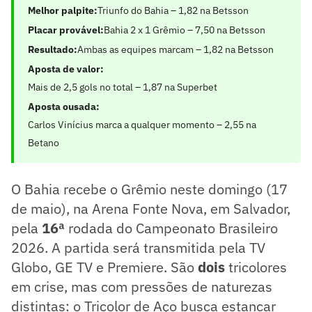
Melhor palpite:
Triunfo do Bahia – 1,82 na Betsson
Placar provável:
Bahia 2 x 1 Grêmio – 7,50 na Betsson
Resultado:
Ambas as equipes marcam – 1,82 na Betsson
Aposta de valor:
Mais de 2,5 gols no total – 1,87 na Superbet
Aposta ousada:
Carlos Vinícius marca a qualquer momento – 2,55 na
Betano
O Bahia recebe o Grêmio neste domingo (17
de maio), na Arena Fonte Nova, em Salvador,
pela
16ª
rodada do Campeonato Brasileiro
2026. A partida será transmitida pela TV
Globo, GE TV e Premiere. São
dois
tricolores
em crise, mas com pressões de naturezas
distintas: o Tricolor de Aço busca estancar