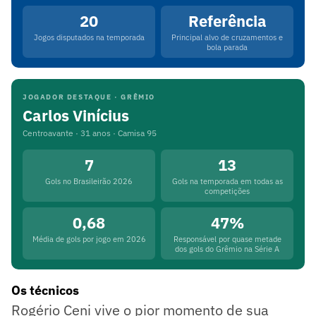
20
Referência
Jogos disputados na temporada
Principal alvo de cruzamentos e
bola parada
JOGADOR DESTAQUE · GRÊMIO
Carlos Vinícius
Centroavante · 31 anos · Camisa 95
7
13
Gols no Brasileirão 2026
Gols na temporada em todas as
competições
0,68
47%
Média de gols por jogo em 2026
Responsável por quase metade
dos gols do Grêmio na Série A
Os técnicos
Rogério Ceni vive o pior momento de sua