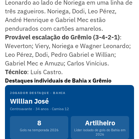
Leonardo ao lado de Noriega em uma linha de
três zagueiros. Noriega, Dodi, Leo Pérez,
André Henrique e Gabriel Mec estão
pendurados com cartões amarelos.
Provável escalação do Grêmio (3-4-2-1)
:
Weverton; Viery, Noriega e Wagner Leonardo;
Leo Pérez, Dodi, Pedro Gabriel e Willian;
Gabriel Mec e Amuzu; Carlos Vinícius.
Técnico
: Luís Castro.
Destaques individuais de Bahia x Grêmio
JOGADOR DESTAQUE · BAHIA
Willian José
Centroavante · 34 anos · Camisa 12
8
Artilheiro
Gols na temporada 2026
Líder isolado de gols do Bahia em
2026