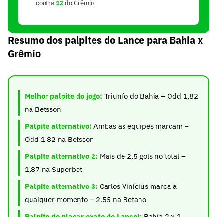
contra
12
do Grêmio
Resumo dos palpites do Lance para Bahia x
Grêmio
Melhor palpite do jogo:
Triunfo do Bahia – Odd 1,82
na Betsson
Palpite alternativo:
Ambas as equipes marcam –
Odd 1,82 na Betsson
Palpite alternativo 2:
Mais de 2,5 gols no total –
1,87 na Superbet
Palpite alternativo 3:
Carlos Vinícius marca a
qualquer momento – 2,55 na Betano
Palpite de placar exato do Lance!:
Bahia 2 x 1