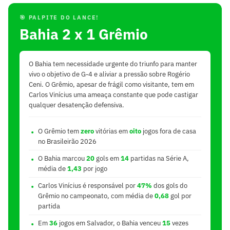
🎯 PALPITE DO LANCE!
Bahia 2 x 1 Grêmio
O Bahia tem necessidade urgente do triunfo para manter
vivo o objetivo de G-4 e aliviar a pressão sobre Rogério
Ceni. O Grêmio, apesar de frágil como visitante, tem em
Carlos Vinícius uma ameaça constante que pode castigar
qualquer desatenção defensiva.
O Grêmio tem
zero
vitórias em
oito
jogos fora de casa
no Brasileirão 2026
O Bahia marcou
20
gols em
14
partidas na Série A,
média de
1,43
por jogo
Carlos Vinícius é responsável por
47%
dos gols do
Grêmio no campeonato, com média de
0,68
gol por
partida
Em
36
jogos em Salvador, o Bahia venceu
15
vezes