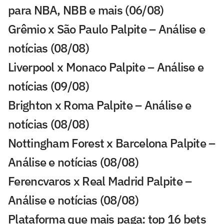
para NBA, NBB e mais (06/08)
Grêmio x São Paulo Palpite – Análise e
notícias (08/08)
Liverpool x Monaco Palpite – Análise e
notícias (09/08)
Brighton x Roma Palpite – Análise e
notícias (08/08)
Nottingham Forest x Barcelona Palpite –
Análise e notícias (08/08)
Ferencvaros x Real Madrid Palpite –
Análise e notícias (08/08)
Plataforma que mais paga: top 16 bets