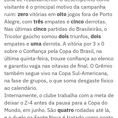
visitante é o principal motivo da campanha
ruim:
zero
vitórias em
oito
jogos fora de Porto
Alegre, com
três
empates e
cinco
derrotas.
Nas últimas
cinco
partidas do Brasileirão, o
Tricolor gaúcho somou
dois
triunfos,
dois
empates e
uma
derrota. A vitória por 3 x 0
sobre o Confiança pela Copa do Brasil, na
última quinta-feira, trouxe confiança ao elenco
e garantiu vaga nas oitavas de final. O Grêmio
também segue vivo na Copa Sul-Americana,
na fase de grupos, o que soma desgaste físico
ao calendário.
Internamente, o clube trabalha com a meta de
deixar o Z-4 antes da pausa para a Copa do
Mundo, em junho. São
quatro
rodadas até lá,
e o duelo na Fonte Nova é tratado como ponto