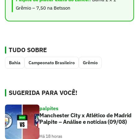
Grêmio – 7,50 na Betsson
TUDO SOBRE
Bahia
Campeonato Brasileiro
Grêmio
SUGERIDA PARA VOCÊ!
palpites
Manchester City x Atlético de Madrid
Palpite – Análise e notícias (09/08)
Há 18 horas