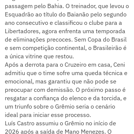
passagem pelo Bahia. O treinador, que levou o
Esquadrão ao título do Baianão pelo segundo
ano consecutivo e classificou o clube para a
Libertadores, agora enfrenta uma temporada
de eliminações precoces. Sem Copa do Brasil
e sem competição continental, o Brasileirão é
a única vitrine que restou.
Após a derrota para o Cruzeiro em casa, Ceni
admitiu que o time sofre uma queda técnica e
emocional, mas garantiu que não pode se
preocupar com demissão. O próximo passo é
resgatar a confiança do elenco e da torcida, e
um triunfo sobre o Grêmio seria o cenário
ideal para iniciar esse processo.
Luís Castro assumiu o Grêmio no início de
2026 após a saída de Mano Menezes. O