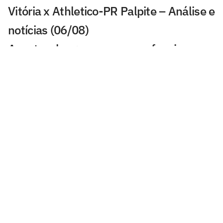
Vitória x Athletico-PR Palpite – Análise e
notícias (06/08)
Aposta a longo prazo: como funcionam
as apostas futuras
Fluminense x Vasco Palpite – Análise e
notícias (05/08)
Grêmio x Mirassol Palpite – Análise e
notícias (05/08)
Cruzeiro x Chapecoense Palpite –
Análise e notícias (05/08)
Palmeiras x Fortaleza Palpite – Análise
e notícias (05/08)