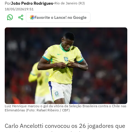
Por
João Pedro Rodrigues
•
Rio de Janeiro (RJ)
18/05/2026
19:51
Favorite o Lance! no Google
Luiz Henrique marcou o gol da vitória da Seleção Brasileira contra o Chile nas
Eliminatórias (Foto: Rafael Ribeiro / CBF)
Carlo Ancelotti convocou os 26 jogadores que