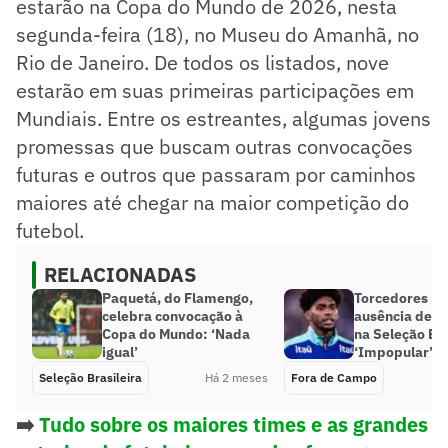
estarão na Copa do Mundo de 2026, nesta
segunda-feira (18), no Museu do Amanhã, no
Rio de Janeiro. De todos os listados, nove
estarão em suas primeiras participações em
Mundiais. Entre os estreantes, algumas jovens
promessas que buscam outras convocações
futuras e outros que passaram por caminhos
maiores até chegar na maior competição do
futebol.
RELACIONADAS
Paquetá, do Flamengo,
Torcedores r
celebra convocação à
ausência de H
Copa do Mundo: ‘Nada
na Seleção Bra
igual’
‘Impopular’
Seleção Brasileira
Há 2 meses
Fora de Campo
➡️
Tudo sobre os maiores times e as grandes