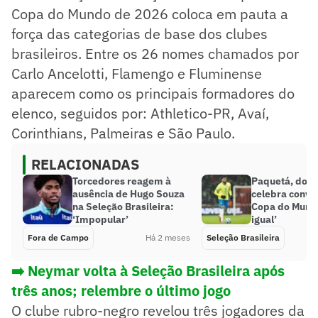
Copa do Mundo de 2026 coloca em pauta a
força das categorias de base dos clubes
brasileiros. Entre os 26 nomes chamados por
Carlo Ancelotti, Flamengo e Fluminense
aparecem como os principais formadores do
elenco, seguidos por: Athletico-PR, Avaí,
Corinthians, Palmeiras e São Paulo.
RELACIONADAS
Torcedores reagem à
Paquetá, do F
ausência de Hugo Souza
celebra convo
na Seleção Brasileira:
Copa do Mund
‘Impopular’
igual’
Fora de Campo
Há 2 meses
Seleção Brasileira
➡️ Neymar volta à Seleção Brasileira após
três anos; relembre o último jogo
O clube rubro-negro revelou três jogadores da