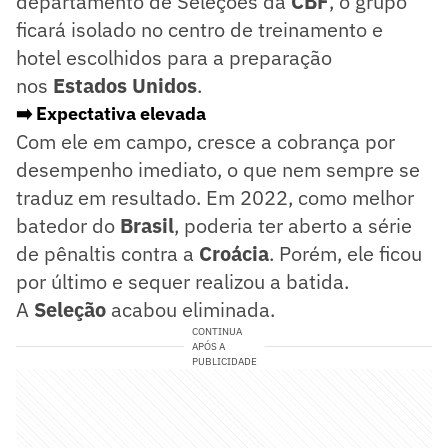
departamento de Seleções da
CBF
, o grupo
ficará isolado no centro de treinamento e
hotel escolhidos para a preparação
nos
Estados Unidos
.
➡️ Expectativa elevada
Com ele em campo, cresce a cobrança por
desempenho imediato, o que nem sempre se
traduz em resultado. Em 2022, como melhor
batedor do
Brasil
, poderia ter aberto a série
de pênaltis contra a
Croácia
. Porém, ele ficou
por último e sequer realizou a batida.
A
Seleção
acabou eliminada.
CONTINUA
APÓS A
PUBLICIDADE