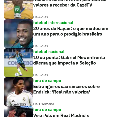
valores a receber da CazéTV
Há 4 dias
futebol internacional
20 anos de Rayan: o que mudou em
um ano para o prodígio brasileiro
Há 5 dias
futebol nacional
10 ou ponta: Gabriel Mec enfrenta
dilema que impacta a Seleção
Há 6 dias
fora de campo
Estrangeiros são sinceros sobre
Endrick: 'Real não valoriza'
Há 1 semana
fora de campo
Veja gols em Real Madrid x