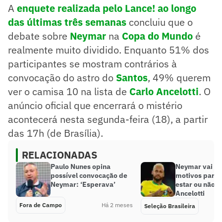
A
enquete realizada pelo Lance! ao longo
das últimas três semanas
concluiu que o
debate sobre
Neymar
na
Copa do Mundo
é
realmente muito dividido. Enquanto 51% dos
participantes se mostram contrários à
convocação do astro do
Santos
, 49% querem
ver o camisa 10 na lista de
Carlo Ancelotti
. O
anúncio oficial que encerrará o mistério
acontecerá nesta segunda-feira (18), a partir
das 17h (de Brasília).
RELACIONADAS
Paulo Nunes opina
Neymar vai à 
possível convocação de
motivos para 
Neymar: ‘Esperava’
estar ou não na
Ancelotti
Fora de Campo
Há 2 meses
Seleção Brasileira