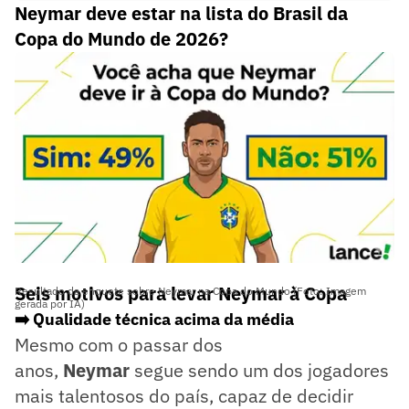
Neymar deve estar na lista do Brasil da
Copa do Mundo de 2026?
Seis motivos para levar Neymar à Copa
Resultado da enquete sobre Neymar na Copa do Mundo (Foto: Imagem
gerada por IA)
➡️ Qualidade técnica acima da média
Mesmo com o passar dos
anos,
Neymar
segue sendo um dos jogadores
mais talentosos do país, capaz de decidir