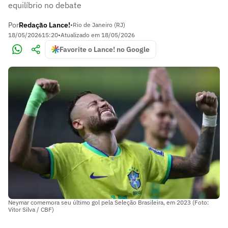
equilíbrio no debate
Por
Redação Lance!
•
Rio de Janeiro (RJ)
18/05/2026
15:20
•
Atualizado em
18/05/2026
Favorite o Lance! no Google
Neymar comemora seu último gol pela Seleção Brasileira, em 2023 (Foto:
Vitor Silva / CBF)