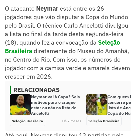
O atacante
Neymar
está entre os 26
jogadores que vão disputar a Copa do Mundo
pelo Brasil. O técnico Carlo Ancelotti divulgou
a lista no final da tarde desta segunda-feira
(18), quando fez a convocação da
Seleção
Brasileira
diretamente do Museu do Amanhã,
no Centro do Rio. Com isso, os números do
jogador com a camisa verde e amarela devem
crescer em 2026.
RELACIONADAS
Neymar vai à Copa? Seis
Com quem Ne
motivos para o craque
concorre pela
estar ou não na lista de
lista de Ancelo
Ancelotti
Copa do Mund
Seleção Brasileira
Há 2 meses
Seleção Brasileira
Até aqui, Neymar disputou 13 partidas pela