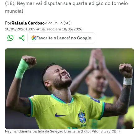
(18), Neymar vai disputar sua quarta edição do torneio
mundial
Por
Rafaela Cardoso
•
São Paulo (SP)
18/05/2026
18:09
•
Atualizado em
18/05/2026
Favorite o Lance! no Google
Neymar durante partida da Seleção Brasileira (Foto: Vitor Silva / CBF)