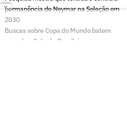
permanência de Neymar na Seleção em
2030
Buscas sobre Copa do Mundo batem
recorde e Seleção Brasileira cresce;
entenda
Do Real Madrid ao Brasil: os motivos que
explicam a queda de Ancelotti na Copa
Harmonização facial de Vini Jr: veja
antes e depois do jogador
Jesus faz revelação sobre a Seleção e
diz que convocaria astro do Flamengo