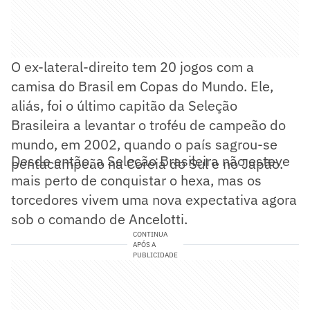
O ex-lateral-direito tem 20 jogos com a
camisa do Brasil em Copas do Mundo. Ele,
aliás, foi o último capitão da Seleção
Brasileira a levantar o troféu de campeão do
mundo, em 2002, quando o país sagrou-se
Desde então, a Seleção Brasileira não esteve
pentacampeão na Coreia do Sul e no Japão.
mais perto de conquistar o hexa, mas os
torcedores vivem uma nova expectativa agora
sob o comando de Ancelotti.
CONTINUA
APÓS A
PUBLICIDADE