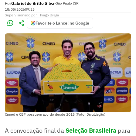
Por
Gabriel de Britto Silva
•
São Paulo (SP)
18/05/2026
09:25
Supervisionado
por
Thiago Braga
Favorite o Lance! no Google
Cimed e CBF possuem acordo desde 2015 (Foto: Divulgação)
A convocação final da
Seleção Brasileira
para