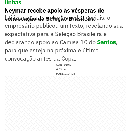
linhas
Neymar recebe apoio às vésperas de
Utilizando suas próprias redes sociais, o
convocação da Seleção Brasileira
empresário publicou um texto, revelando sua
expectativa para a Seleção Brasileira e
declarando apoio ao Camisa 10 do
Santos
,
para que esteja na próxima e última
convocação antes da Copa.
CONTINUA
APÓS A
PUBLICIDADE