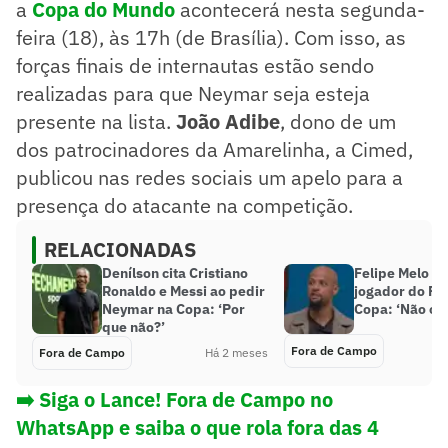
a
Copa do Mundo
acontecerá nesta segunda-
feira (18), às 17h (de Brasília). Com isso, as
forças finais de internautas estão sendo
realizadas para que Neymar seja esteja
presente na lista.
João Adibe
, dono de um
dos patrocinadores da Amarelinha, a Cimed,
publicou nas redes sociais um apelo para a
presença do atacante na competição.
RELACIONADAS
Denílson cita Cristiano
Felipe Melo q
Ronaldo e Messi ao pedir
jogador do Fl
Neymar na Copa: ‘Por
Copa: ‘Não co
que não?’
Fora de Campo
Fora de Campo
Há 2 meses
➡️ Siga o Lance! Fora de Campo no
WhatsApp e saiba o que rola fora das 4