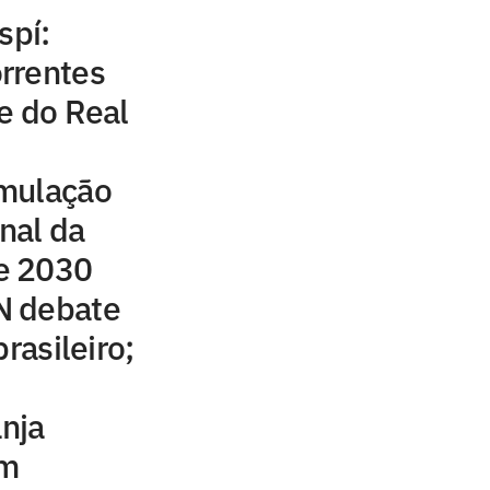
spí:
rrentes
e do Real
mulação
inal da
e 2030
N debate
rasileiro;
anja
em