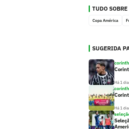
TUDO SOBRE
Copa América
F
SUGERIDA PA
corint
Corint
Há 1 dia
corint
Corint
Há 1 dia
seleção
Seleçã
Ameri