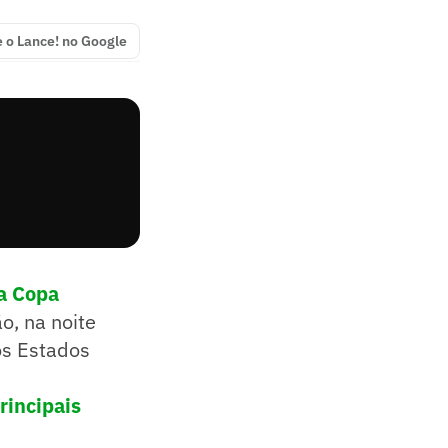
e o Lance! no Google
a Copa
o, na noite
os Estados
rincipais