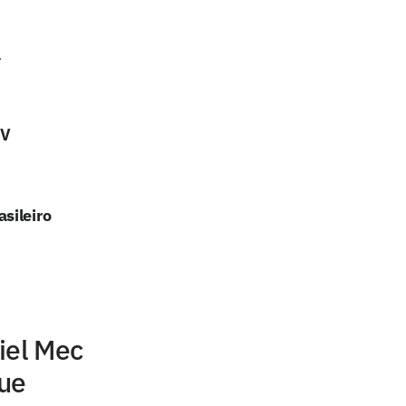
a
TV
sileiro
iel Mec
que