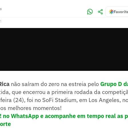
ro
Favorit
!
Rica
não saíram do zero na estreia pelo
Grupo D d
rtida, que encerrou a primeira rodada da competiçã
eira (24), foi no SoFi Stadium, em Los Angeles, n
a os melhores momentos!
e! no WhatsApp e acompanhe em tempo real as p
porte