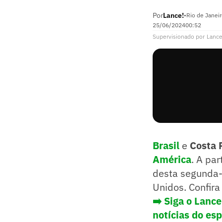
Por
Lance!
•
Rio de Janei
25/06/2024
00:52
Supervisionado
por
Lance
Brasil
e
Costa 
América
. A pa
desta segunda-f
Unidos. Confir
➡️ Siga o Lanc
notícias do es