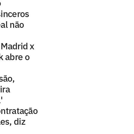
o
sinceros
eal não
 Madrid x
k abre o
são,
ira
'
ontratação
es, diz