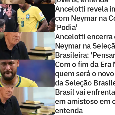
Ancelotti revela 
com Neymar na C
'Podia'
Ancelotti encerra 
Neymar na Seleç
Brasileira: 'Pensar
Com o fim da Era
quem será o novo
da Seleção Brasil
Brasil vai enfrenta
em amistoso em o
entenda