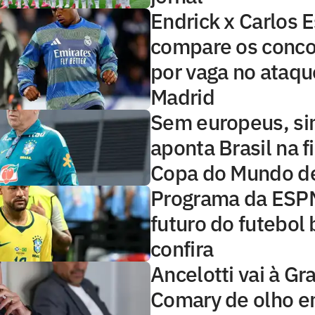
Endrick x Carlos E
compare os conco
por vaga no ataqu
Madrid
Sem europeus, si
aponta Brasil na f
Copa do Mundo d
Programa da ESP
futuro do futebol b
confira
Ancelotti vai à Gr
Comary de olho 