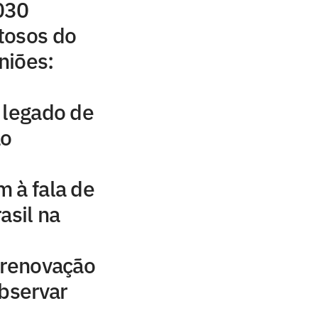
030
tosos do
iniões:
 legado de
ão
 à fala de
asil na
 renovação
observar