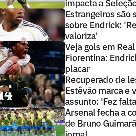
impacta a Seleçã
Estrangeiros são 
sobre Endrick: 'R
valoriza'
Veja gols em Real
Fiorentina: Endric
placar
Recuperado de le
Estêvão marca e v
assunto: 'Fez falta
Arsenal fecha a c
de Bruno Guimarã
jornal