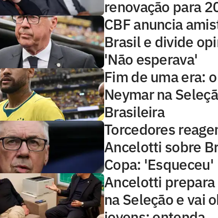
renovação para 2
CBF anuncia amis
Brasil e divide op
'Não esperava'
Fim de uma era: o
Neymar na Seleç
Brasileira
Torcedores reagem
Ancelotti sobre Br
Copa: 'Esqueceu'
Ancelotti prepara
na Seleção e vai 
jovens; entenda