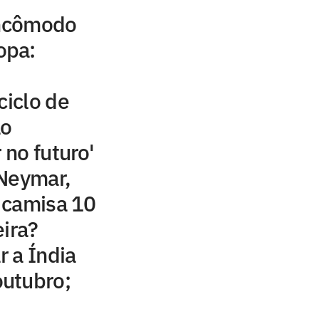
incômodo
opa:
ciclo de
ão
 no futuro'
 Neymar,
 camisa 10
eira?
r a Índia
utubro;