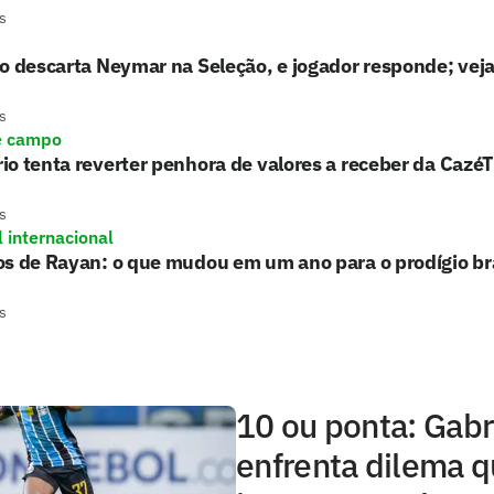
s
o descarta Neymar na Seleção, e jogador responde; vej
s
e campo
o tenta reverter penhora de valores a receber da Cazé
s
l internacional
s de Rayan: o que mudou em um ano para o prodígio bra
s
10 ou ponta: Gabr
enfrenta dilema 