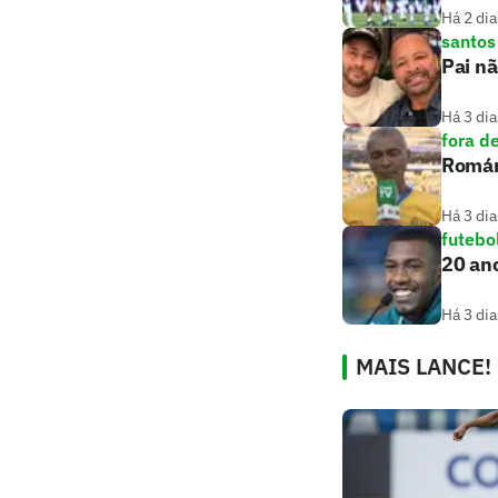
Há 2 dia
santos
Pai nã
Há 3 dia
fora d
Romári
Há 3 dia
futebo
20 ano
Há 3 dia
MAIS LANCE!