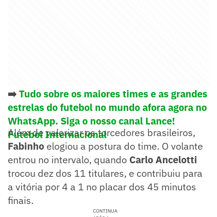
➡️
Tudo sobre os maiores times e as grandes
estrelas do futebol no mundo afora agora no
WhatsApp. Siga o nosso canal Lance!
Além de valorizar os torcedores brasileiros,
Futebol Internacional
Fabinho
elogiou a postura do time. O volante
entrou no intervalo, quando
Carlo Ancelotti
trocou dez dos 11 titulares, e contribuiu para
a vitória por 4 a 1 no placar dos 45 minutos
finais.
CONTINUA