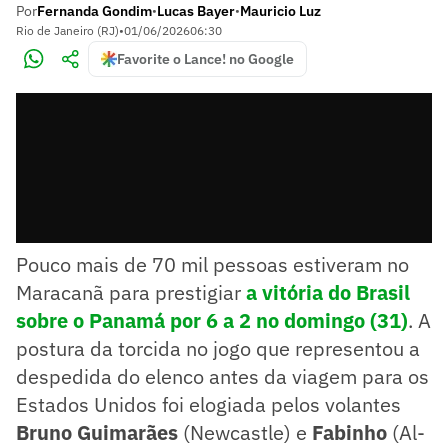
Por
Fernanda Gondim
Lucas Bayer
Mauricio Luz
•
•
Rio de Janeiro (RJ)
•
01/06/2026
06:30
Favorite o Lance! no Google
Pouco mais de 70 mil pessoas estiveram no
Maracanã para prestigiar
a vitória do Brasil
sobre o Panamá por 6 a 2 no domingo (31)
. A
postura da torcida no jogo que representou a
despedida do elenco antes da viagem para os
Estados Unidos foi elogiada pelos volantes
Bruno Guimarães
(Newcastle) e
Fabinho
(Al-