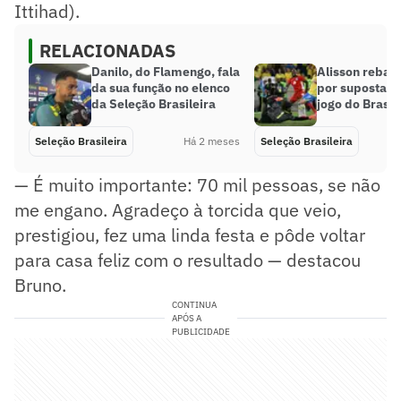
Ittihad).
RELACIONADAS
Danilo, do Flamengo, fala
Alisson rebate
da sua função no elenco
por suposta f
da Seleção Brasileira
jogo do Brasil
Seleção Brasileira
Há 2 meses
Seleção Brasileira
— É muito importante: 70 mil pessoas, se não
me engano. Agradeço à torcida que veio,
prestigiou, fez uma linda festa e pôde voltar
para casa feliz com o resultado — destacou
Bruno.
CONTINUA
APÓS A
PUBLICIDADE