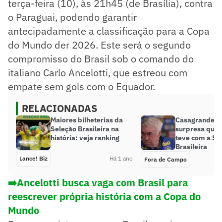
terça-feira (10), às 21h45 (de Brasília), contra
o Paraguai, podendo garantir
antecipadamente a classificação para a Copa
do Mundo der 2026. Este será o segundo
compromisso do Brasil sob o comando do
italiano Carlo Ancelotti, que estreou com
empate sem gols com o Equador.
RELACIONADAS
Maiores bilheterias da
Casagrande r
Seleção Brasileira na
surpresa que 
história: veja ranking
teve com a Se
Brasileira
Lance! Biz
Há 1 ano
Fora de Campo
➡️Ancelotti busca vaga com Brasil para
reescrever própria história com a Copa do
Mundo