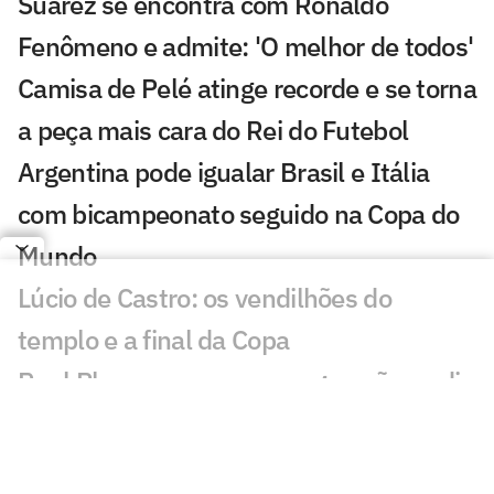
Suárez se encontra com Ronaldo
Fenômeno e admite: 'O melhor de todos'
Camisa de Pelé atinge recorde e se torna
a peça mais cara do Rei do Futebol
Argentina pode igualar Brasil e Itália
com bicampeonato seguido na Copa do
Mundo
Lúcio de Castro: os vendilhões do
templo e a final da Copa
Raul Plassmann compara gerações e diz
que ser ídolo no futebol ficou mais fácil
Argentina recupera liderança do ranking