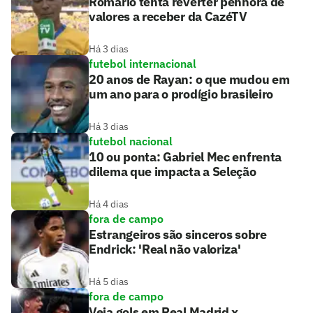
Romário tenta reverter penhora de
valores a receber da CazéTV
Há 3 dias
futebol internacional
20 anos de Rayan: o que mudou em
um ano para o prodígio brasileiro
Há 3 dias
futebol nacional
10 ou ponta: Gabriel Mec enfrenta
dilema que impacta a Seleção
Há 4 dias
fora de campo
Estrangeiros são sinceros sobre
Endrick: 'Real não valoriza'
Há 5 dias
fora de campo
Veja gols em Real Madrid x