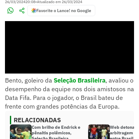
26/03/2024
20:08
•
Atualizado em
26/03/2024
Favorite o Lance! no Google
Bento, goleiro da
Seleção Brasileira
, avaliou o
desempenho da equipe nos dois amistosos na
Data Fifa. Para o jogador, o Brasil bateu de
frente com grandes potências da Europa.
RELACIONADAS
Com brilho de Endrick e
Web detona a
pênaltis polêmicos,
arbitragem de
Seleção Brasileira
entre Brasil e