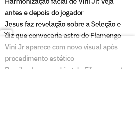
Harmonização facial de Vini Jr: veja
antes e depois do jogador
Jesus faz revelação sobre a Seleção e
diz que convocaria astro do Flamengo
Vini Jr aparece com novo visual após
procedimento estético
Brasil sobe no ranking da Fifa e encosta
nos líderes após Copa; confira
Nosso fracasso na Copa começa com a
falta de uma estratégia para o produto
futebol
Kaká desabafa sobre momento da