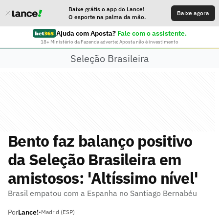
Baixe grátis o app do Lance!
Baixe agora
O esporte na palma da mão.
Ajuda com Aposta?
Fale com o assistente.
18+ Ministério da Fazenda adverte: Aposta não é investimento
Seleção Brasileira
Bento faz balanço positivo
da Seleção Brasileira em
amistosos: 'Altíssimo nível'
Brasil empatou com a Espanha no Santiago Bernabéu
Por
Lance!
•
Madrid (ESP)