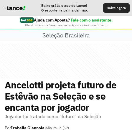
Baixe grátis o app do Lance!
Baixe agora
O esporte na palma da mão.
Ajuda com Aposta?
Fale com o assistente.
18+ Ministério da Fazenda adverte: Aposta não é investimento
Seleção Brasileira
Ancelotti projeta futuro de
Estêvão na Seleção e se
encanta por jogador
Jogador foi tratado como "futuro" da Seleção
Por
Izabella Giannola
•
São Paulo (SP)