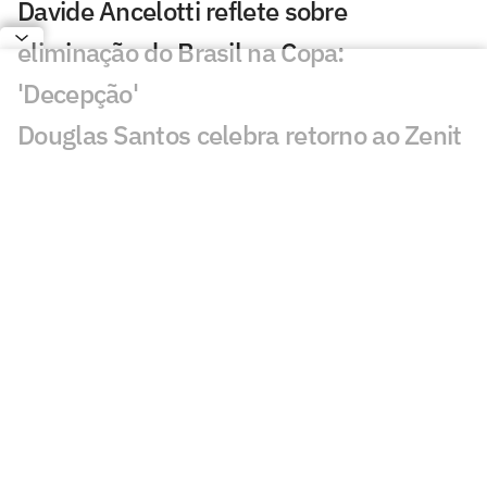
Davide Ancelotti reflete sobre
eliminação do Brasil na Copa:
'Decepção'
Douglas Santos celebra retorno ao Zenit
e destaca aprendizado na Copa
Seleção Brasileira disputa com Portugal
o futuro de promessa do Bayern
Lúcio de Castro: 'Eu peço um minuto de
silêncio'
Você gostaria de outro técnico no lugar
de Ancelotti na Seleção? Vote
Procurado pela Itália, Ancelotti disse