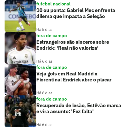
futebol nacional
10 ou ponta: Gabriel Mec enfrenta
dilema que impacta a Seleção
Há 5 dias
fora de campo
Estrangeiros são sinceros sobre
Endrick: 'Real não valoriza'
Há 6 dias
fora de campo
Veja gols em Real Madrid x
Fiorentina: Endrick abre o placar
Há 6 dias
fora de campo
Recuperado de lesão, Estêvão marca
e vira assunto: 'Fez falta'
Há 6 dias