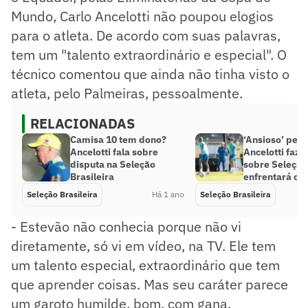
Mundo, Carlo Ancelotti não poupou elogios
para o atleta. De acordo com suas palavras,
tem um "talento extraordinário e especial". O
técnico comentou que ainda não tinha visto o
atleta, pelo Palmeiras, pessoalmente.
RELACIONADAS
Camisa 10 tem dono?
‘Ansioso’ pela 
Ancelotti fala sobre
Ancelotti faz 
disputa na Seleção
sobre Seleção
Brasileira
enfrentará o 
Seleção Brasileira
Há 1 ano
Seleção Brasileira
- Estevão não conhecia porque não vi
diretamente, só vi em vídeo, na TV. Ele tem
um talento especial, extraordinário que tem
que aprender coisas. Mas seu caráter parece
um garoto humilde, bom, com gana,