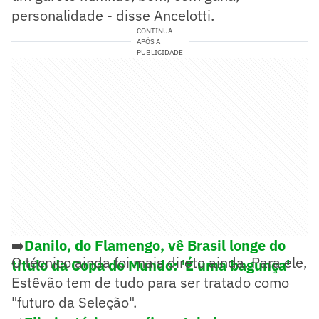
personalidade - disse Ancelotti.
CONTINUA
APÓS A
PUBLICIDADE
➡️
Danilo, do Flamengo, vê Brasil longe do
O técnico ainda foi mais direto ainda. Para ele,
título da Copa do Mundo: 'É uma bagunça'
Estêvão tem de tudo para ser tratado como
"futuro da Seleção".