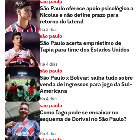
são paulo
São Paulo oferece apoio psicológico a
Nicolas e não define prazo para
retorno do lateral
Há 3 dias
são paulo
São Paulo acerta empréstimo de
Tapia para time dos Estados Unidos
Há 4 dias
são paulo
São Paulo x Bolívar: saiba tudo sobre
venda de ingressos para jogo da Sul-
Americana
Há 4 dias
são paulo
Como Iago pode se encaixar no
esquema de Dorival no São Paulo?
Há 4 dias
são paulo