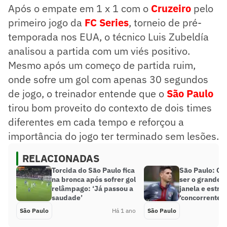
Após o empate em 1 x 1 com o
Cruzeiro
pelo
primeiro jogo da
FC Series
, torneio de pré-
temporada nos EUA, o técnico Luis Zubeldía
analisou a partida com um viés positivo.
Mesmo após um começo de partida ruim,
onde sofre um gol com apenas 30 segundos
de jogo, o treinador entende que o
São Paulo
tirou bom proveito do contexto de dois times
diferentes em cada tempo e reforçou a
importância do jogo ter terminado sem lesões.
RELACIONADAS
Torcida do São Paulo fica
São Paulo: Os
na bronca após sofrer gol
ser o grande 
relâmpago: ‘Já passou a
janela e estre
saudade’
‘concorrentes’
São Paulo
Há 1 ano
São Paulo