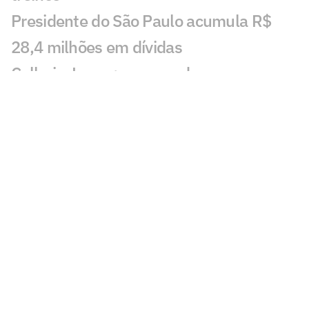
Presidente do São Paulo acumula R$
28,4 milhões em dívidas
Calleri e Lucas: como andam as
renovações no São Paulo
São Paulo: Lucca se manifesta após
sofrer acidente de carro
Renovação de Calleri: números explicam
aposta do São Paulo em referência
ofensiva
São Paulo se manifesta após morte de
ex-jogador da base
Lucca, do São Paulo, sofre acidente de