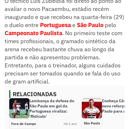
O técnico Luis Zubeldía foi direto ao ponto ao
avaliar o novo Pacaembu, estádio recém
inaugurado e que recebeu na quarta-feira (29)
o duelo entre
Portuguesa
e
São Paulo
pelo
Campeonato Paulista
. No primeiro teste com
times profissionais, o gramado sintético da
arena recebeu bastante chuva ao longo da
partida e não apresentou problemas.
Entretanto, para o treinador, alguns cuidados
precisam ser tomados quando se fala do uso
de gram artificial.
RELACIONADAS
Lambança da defesa do
Conheça Cédri
São Paulo em gol da
novo reforço 
Portuguesa viraliza:
Paulo para a l
‘Ridículo’
São Paulo
Fora de Campo
Há 1 ano