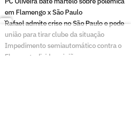
PC Oliveira bate martelo sobre polêmica
em Flamengo x São Paulo
Rafael admite crise no São Paulo e pede
união para tirar clube da situação
Impedimento semiautomático contra o
Flamengo divide opiniões
Dorival aponta crise e cita 'um dos
momentos mais negativos' do São Paulo
Decisão de Daronco em Flamengo x São
Paulo causa revolta: 'Óbvio'
Erros persistem, mas São Paulo tem
resultado ameno contra o Flamengo