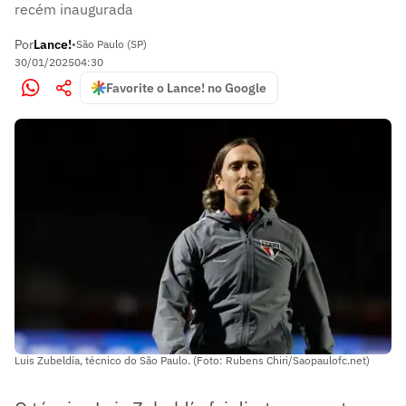
recém inaugurada
Por
Lance!
•
São Paulo (SP)
30/01/2025
04:30
Favorite o Lance! no Google
Luis Zubeldía, técnico do São Paulo. (Foto: Rubens Chiri/Saopaulofc.net)