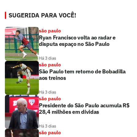
SUGERIDA PARA VOCÊ!
são paulo
Ryan Francisco volta ao radar e
disputa espaço no São Paulo
Há 3 dias
são paulo
São Paulo tem retorno de Bobadilla
aos treinos
Há 3 dias
são paulo
Presidente do São Paulo acumula R$
28,4 milhões em dívidas
Há 3 dias
são paulo