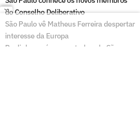
São Paulo conhece os novos membros
do Conselho Deliberativo
São Paulo vê Matheus Ferreira despertar
interesse da Europa
Paulinho será emprestado pelo São
Paulo para time da Série B
Newton revela conversas com Ferraresi
e Artur antes de acertar com o São
Paulo
MP arquiva inquérito contra presidente
do Conselho Deliberativo do São Paulo
São Paulo começa dança das cadeiras