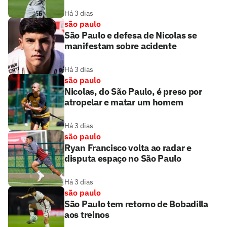
Há 3 dias
são paulo
São Paulo e defesa de Nicolas se
manifestam sobre acidente
Há 3 dias
são paulo
Nicolas, do São Paulo, é preso por
atropelar e matar um homem
Há 3 dias
são paulo
Ryan Francisco volta ao radar e
disputa espaço no São Paulo
Há 3 dias
são paulo
São Paulo tem retorno de Bobadilla
aos treinos