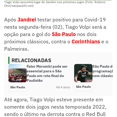
Tiago Volpi assumirá lugar de Jandrei nos próximos jogos (Foto: Rubens
Chiri/saopaulofc.net)
Após
Jandrei
testar positivo para Covid-19
nesta segunda-feira (02), Tiago Volpi será a
opção para o gol do
São Paulo
nos dois
próximos clássicos, contra o
Corinthians
e o
Palmeiras.
RELACIONADAS
Fator Morumbi pode ser
São Paulo def
essencial para o São
programação 
Paulo em reta final do
com clássico; 
Paulistão
São Paulo
São Paulo
Há 4 anos
Até agora, Tiago Volpi esteve presente em
somente dois jogos nesta temporada 2022,
sendo o último na derrota contra o Red Bull