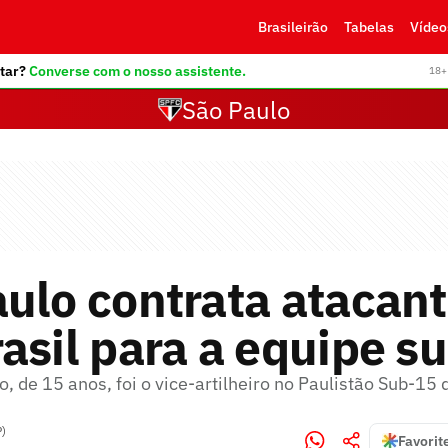
Brasileirão
Tabelas
Vídeo
tar?
Converse com o nosso assistente.
18+ 
São Paulo
ulo contrata atacant
asil para a equipe s
 de 15 anos, foi o vice-artilheiro no Paulistão Sub-15
P)
Favorit