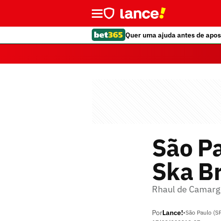
Quer uma ajuda antes de apos
São Pa
Ska Br
Rhaul de Camargo,
Por
Lance!
•
São Paulo (S