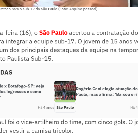
ratado para o sub-17 do São Paulo (Foto: Arquivo pessoal)
-feira (16), o
São Paulo
acertou a contratação do
a integrar a equipe sub-17. O jovem de 15 anos 
r um dos principais destaques da equipe na temp
o Paulista Sub-15.
ADAS
lo x Botafogo-SP: veja
Rogério Ceni elogia atuação d
dos ingressos e como
Paulo, mas afirma: ‘Baixou o r
r
Há 4 anos
São Paulo
Há 4
ul foi o vice-artilheiro do time, com cinco gols. O
er vestir a camisa tricolor.