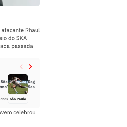
 atacante Rhaul
veio do SKA
orada passada
o São
Rogério Ceni confirma Gabriel
itmo’
Sara fora das quartas do Paulista
 anos
São Paulo
Há 4 anos
 jovem celebrou