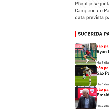
Rhaul já se jun
Campeonato Paul
data prevista p
SUGERIDA PA
são pa
Ryan F
Há 3 dia
são pa
São Pa
Há 4 dia
são pa
Presi
Há 4 dia