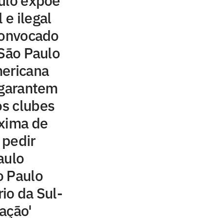
ulo expõe
 e ilegal
convocado
 São Paulo
mericana
 garantem
os clubes
oxima de
 pedir
aulo
o Paulo
io da Sul-
ação'