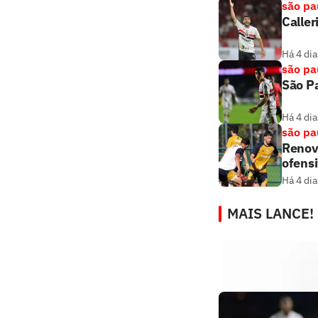
são pa
Caller
Há 4 dia
são pa
São Pa
Há 4 dia
são pa
Renova
ofens
Há 4 dia
MAIS LANCE!