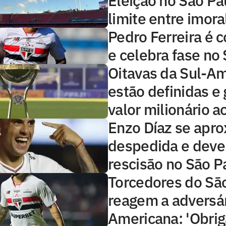
Eleição no São Pa
limite entre imoral
Pedro Ferreira é 
e celebra fase no
Oitavas da Sul-A
estão definidas e
valor milionário a
Enzo Díaz se apr
despedida e deve
rescisão no São P
Torcedores do Sã
reagem a adversár
Americana: 'Obrig