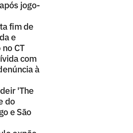
 após jogo-
ta fim de
da e
o no CT
ívida com
 denúncia à
deir 'The
e do
go e São