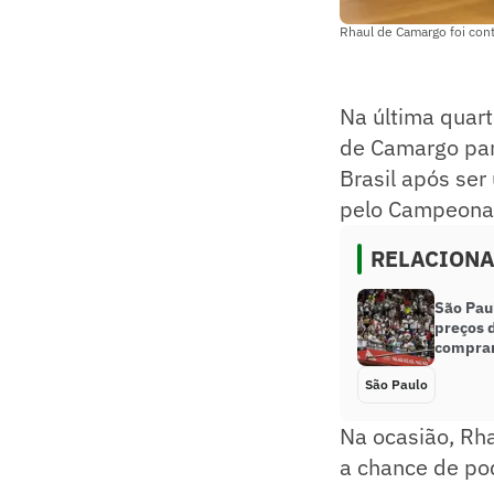
Rhaul de Camargo foi cont
Na última quarta
de Camargo par
Brasil após se
pelo Campeonat
RELACION
São Pau
preços 
compra
São Paulo
Na ocasião, Rha
a chance de pod