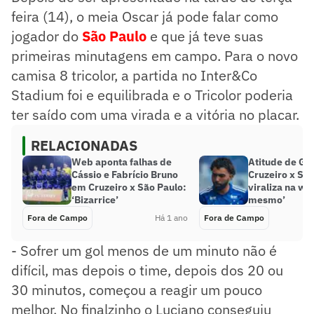
feira (14), o meia Oscar já pode falar como
jogador do
São Paulo
e que já teve suas
primeiras minutagens em campo. Para o novo
camisa 8 tricolor, a partida no Inter&Co
Stadium foi e equilibrada e o Tricolor poderia
ter saído com uma virada e a vitória no placar.
RELACIONADAS
Web aponta falhas de
Atitude de Ga
Cássio e Fabrício Bruno
Cruzeiro x Sã
em Cruzeiro x São Paulo:
viraliza na web
‘Bizarrice’
mesmo’
Fora de Campo
Há 1 ano
Fora de Campo
- Sofrer um gol menos de um minuto não é
difícil, mas depois o time, depois dos 20 ou
30 minutos, começou a reagir um pouco
melhor. No finalzinho o Luciano conseguiu