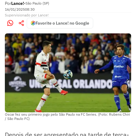
Por
Lance!
•
São Paulo (SP)
16/01/2025
08:30
Supervisionado
por
Lance!
Favorite o Lance! no Google
Oscar fez seu primeiro jogo pelo São Paulo na FC Series. (Foto: Rubens Chiri
/ São Paulo FC)
Depois de ser apresentado na tarde de terça-