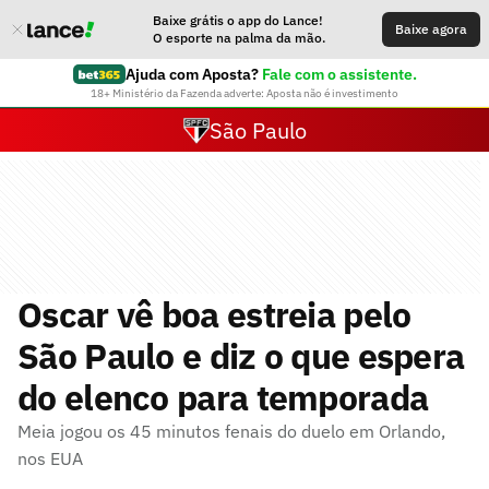
Baixe grátis o app do Lance!
Baixe agora
O esporte na palma da mão.
Ajuda com Aposta?
Fale com o assistente.
18+ Ministério da Fazenda adverte: Aposta não é investimento
São Paulo
Oscar vê boa estreia pelo
São Paulo e diz o que espera
do elenco para temporada
Meia jogou os 45 minutos fenais do duelo em Orlando,
nos EUA