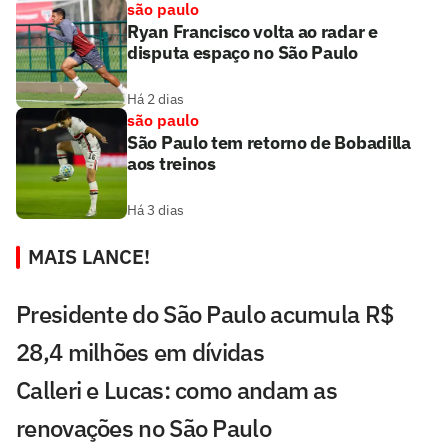
são paulo
Ryan Francisco volta ao radar e
disputa espaço no São Paulo
Há 2 dias
são paulo
São Paulo tem retorno de Bobadilla
aos treinos
Há 3 dias
MAIS LANCE!
Presidente do São Paulo acumula R$
28,4 milhões em dívidas
Calleri e Lucas: como andam as
renovações no São Paulo