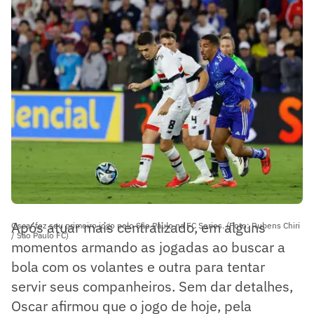
Após atuar mais centralizado, em alguns
Oscar fez seu primeiro jogo pelo São Paulo na FC Series. (Foto: Rubens Chiri
/ São Paulo FC)
momentos armando as jogadas ao buscar a
bola com os volantes e outra para tentar
servir seus companheiros. Sem dar detalhes,
Oscar afirmou que o jogo de hoje, pela