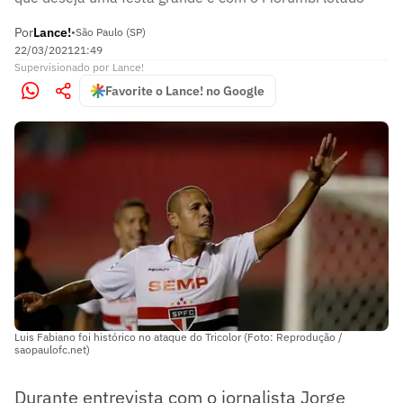
Por
Lance!
•
São Paulo (SP)
22/03/2021
21:49
Supervisionado
por
Lance!
Favorite o Lance! no Google
Luis Fabiano foi histórico no ataque do Tricolor (Foto: Reprodução /
saopaulofc.net)
Durante entrevista com o jornalista Jorge