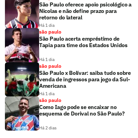
São Paulo oferece apoio psicológico a
Nicolas e não define prazo para
retorno do lateral
Há 1 dia
são paulo
São Paulo acerta empréstimo de
Tapia para time dos Estados Unidos
Há 1 dia
são paulo
São Paulo x Bolívar: saiba tudo sobre
venda de ingressos para jogo da Sul-
Americana
Há 1 dia
são paulo
Como Iago pode se encaixar no
esquema de Dorival no São Paulo?
Há 2 dias