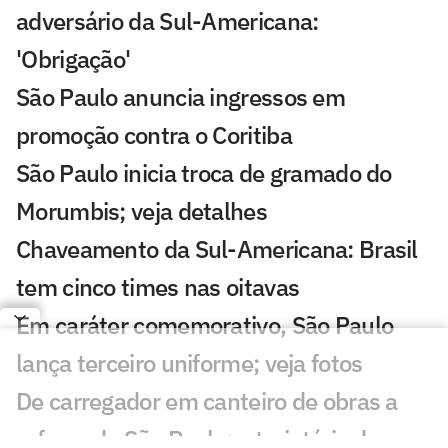
adversário da Sul-Americana:
'Obrigação'
São Paulo anuncia ingressos em
promoção contra o Coritiba
São Paulo inicia troca de gramado do
Morumbis; veja detalhes
Chaveamento da Sul-Americana: Brasil
tem cinco times nas oitavas
Em caráter comemorativo, São Paulo
lança terceiro uniforme; veja fotos
De carregador em canteiro de obras a
reforço do São Paulo: a trajetória de