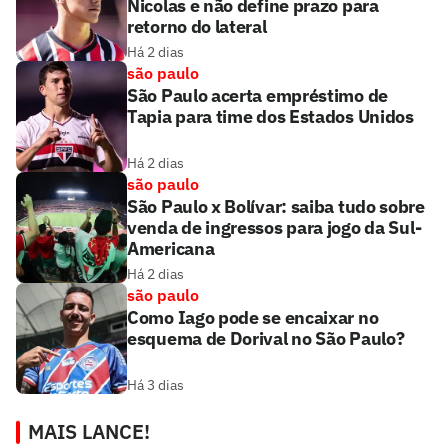
Nicolas e não define prazo para
retorno do lateral
Há 2 dias
são paulo
São Paulo acerta empréstimo de
Tapia para time dos Estados Unidos
Há 2 dias
são paulo
São Paulo x Bolívar: saiba tudo sobre
venda de ingressos para jogo da Sul-
Americana
Há 2 dias
são paulo
Como Iago pode se encaixar no
esquema de Dorival no São Paulo?
Há 3 dias
MAIS LANCE!