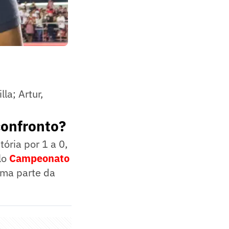
la; Artur,
confronto?
ória por 1 a 0,
lo
Campeonato
 uma parte da