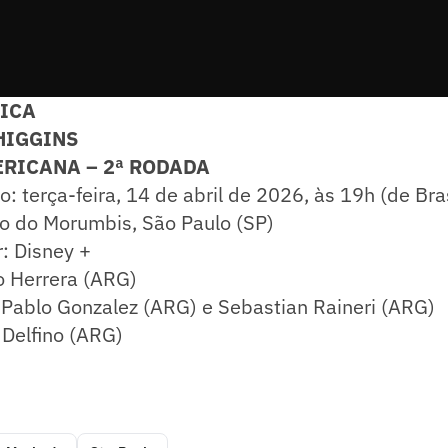
NICA
'HIGGINS
RICANA – 2ª RODADA
o: terça-feira, 14 de abril de 2026, às 19h (de Bras
io do Morumbis, São Paulo (SP)
r: Disney +
io Herrera (ARG)
 Pablo Gonzalez (ARG) e Sebastian Raineri (ARG)
 Delfino (ARG)