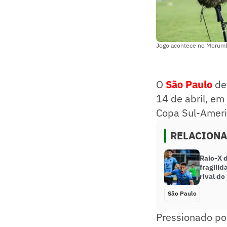
Jogo acontece no Morumb
O
São Paulo
def
14 de abril, e
Copa Sul-Ameri
RELACION
Raio-X d
fragilid
rival do
São Paulo
Pressionado po