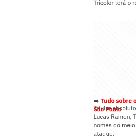
Tricolor terá o
➡️
Tudo sobre o
Titular absolut
São Paulo
Lucas Ramon, To
nomes do meio d
ataque.