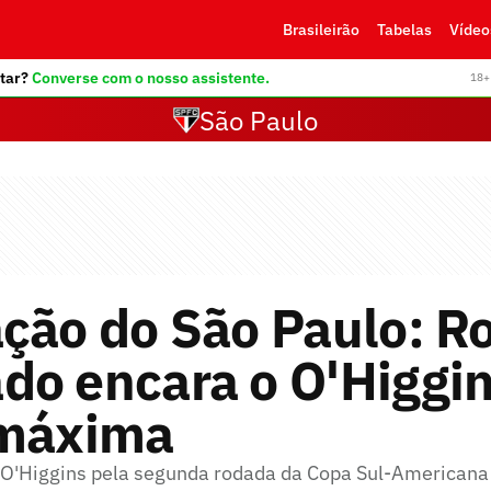
Brasileirão
Tabelas
Vídeo
tar?
Converse com o nosso assistente.
18+ 
São Paulo
ção do São Paulo: R
do encara o O'Higgi
 máxima
o O'Higgins pela segunda rodada da Copa Sul-Americana