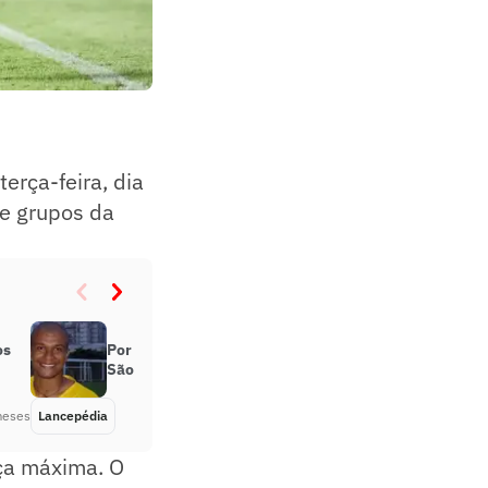
erça-feira, dia
de grupos da
os
Por onde anda Dill, ex-atacante de
São Paulo e Flamengo?
meses
Lancepédia
Há 3 meses
ça máxima. O