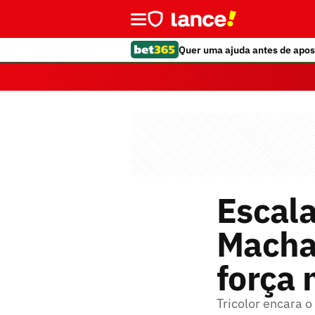
Quer uma ajuda antes de apos
Escala
Macha
força
Tricolor encara 