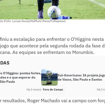
is (Foto: Luccas Souza/MyPhoto Press/Folhapress)
iniu a escalação para enfrentar o O'Higgins nesta t
m jogo que acontece pela segunda rodada da fase 
cana. As equipes se enfrentam no Morumbis.
ADAS
o O’Higgins: pontos fortes,
Sul-Americana: IA projeta jog
ades e o que esperar do
de Vasco, São Paulo e Santos
 São Paulo
Há 3 meses
Fora de Campo
Há 3 
r resultados, Roger Machado vai a campo com for