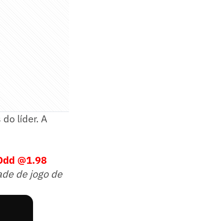
do líder. A
rOdd @1.98
ade de jogo de