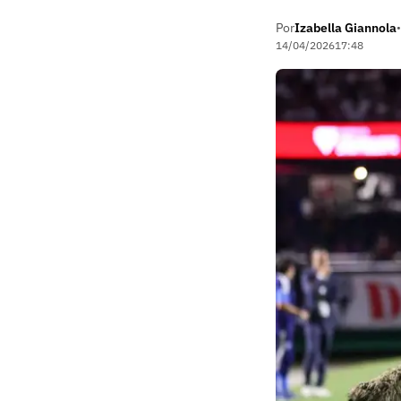
Por
Izabella Giannola
•
14/04/2026
17:48