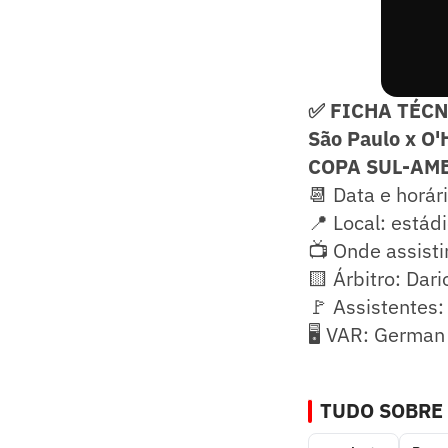
✅ FICHA TÉC
São Paulo x O
COPA SUL-AME
📆 Data e horári
📍 Local: estád
📺 Onde assisti
🟨 Árbitro: Dar
🚩 Assistentes:
🖥️ VAR: German
TUDO SOBRE