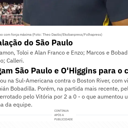
po com força máxima (Foto: Theo Daolio/Ekobanpress/Folhapress)
alação do São Paulo
amon, Toloi e Alan Franco e Enzo; Marcos e Bobadil
; Calleri.
am São Paulo e O'Higgins para o 
ou na Sul-Americana contra o Boston River, com vit
án Bobadilla. Porém, na partida mais recente, pe
 derrotado pelo Vitória por 2 a 0 - o que aumentou
a da equipe.
CONTINUA
APÓS A
PUBLICIDADE