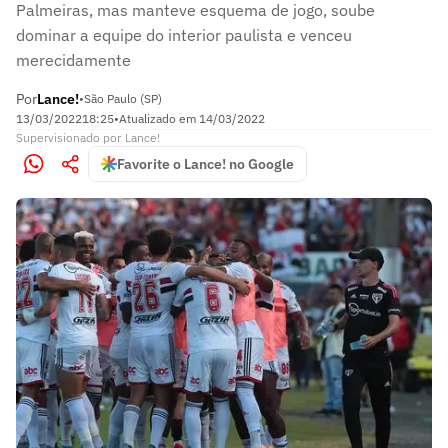
Palmeiras, mas manteve esquema de jogo, soube
dominar a equipe do interior paulista e venceu
merecidamente
Por
Lance!
•
São Paulo (SP)
13/03/2022
18:25
•
Atualizado em
14/03/2022
Supervisionado
por
Lance!
Favorite o Lance! no Google