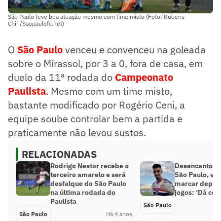
São Paulo teve boa atuação mesmo com time misto (Foto: Rubens
Chiri/Saopaulofc.net)
O
São Paulo
venceu e convenceu na goleada
sobre o Mirassol, por 3 a 0, fora de casa, em
duelo da 11ª rodada do
Campeonato
Paulista
. Mesmo com um time misto,
bastante modificado por Rogério Ceni, a
equipe soube controlar bem a partida e
praticamente não levou sustos.
RELACIONADAS
Rodrigo Nestor recebe o
Desencantou! 
terceiro amarelo e será
São Paulo, vol
desfalque do São Paulo
marcar depois
na última rodada do
jogos: ‘Dá con
Paulista
São Paulo
São Paulo
Há 4 anos