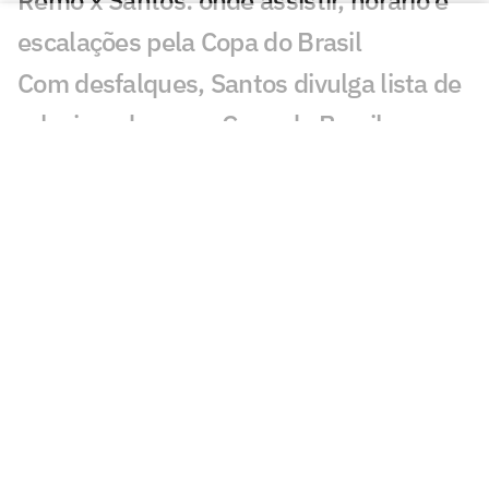
escalações pela Copa do Brasil
Com desfalques, Santos divulga lista de
relacionados para Copa do Brasil
Neymar é relacionado para duelo entre
Santos e Remo pela Copa do Brasil
Análise tática do Guffo: os destaques da
ida das oitavas da Copa do Brasil
Santos busca quebrar escrita fora de
casa para avançar na Copa do Brasil
Mauro Cezar critica possível ausência de
Neymar: 'Constrangedor'