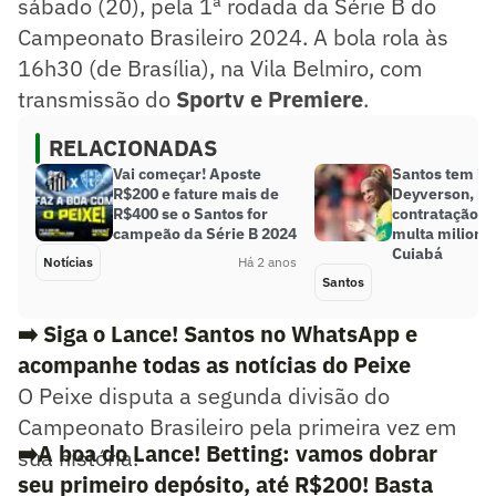
sábado (20), pela 1ª rodada da Série B do
Campeonato Brasileiro 2024. A bola rola às
16h30 (de Brasília), na Vila Belmiro, com
transmissão do
Sportv e Premiere
.
RELACIONADAS
Vai começar! Aposte
Santos tem in
R$200 e fature mais de
Deyverson, m
R$400 se o Santos for
contratação 
campeão da Série B 2024
multa milioná
Cuiabá
Notícias
Há 2 anos
Santos
➡️ Siga o Lance! Santos no WhatsApp e
acompanhe todas as notícias do Peixe
O Peixe disputa a segunda divisão do
Campeonato Brasileiro pela primeira vez em
➡️A boa do Lance! Betting: vamos dobrar
sua história.
seu primeiro depósito, até R$200! Basta