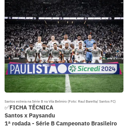
Santos estreia na Série B na Vila Belmiro (Foto: Raul Baretta/ Santos FC)
✅
FICHA TÉCNICA
Santos x Paysandu
1ª rodada - Série B Campeonato Brasileiro