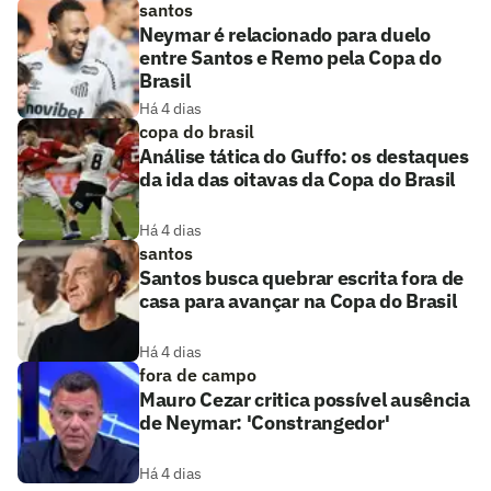
santos
Neymar é relacionado para duelo
entre Santos e Remo pela Copa do
Brasil
Há 4 dias
copa do brasil
Análise tática do Guffo: os destaques
da ida das oitavas da Copa do Brasil
Há 4 dias
santos
Santos busca quebrar escrita fora de
casa para avançar na Copa do Brasil
Há 4 dias
fora de campo
Mauro Cezar critica possível ausência
de Neymar: 'Constrangedor'
Há 4 dias