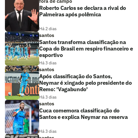
fora de campo
Roberto Carlos se declara a rival do
Palmeiras após polêmica
Há 2 dias
santos
Santos transforma classificação na
Copa do Brasil em respiro financeiro e
esportivo
Há 3 dias
santos
Após classificação do Santos,
Neymar é xingado pelo presidente do
Remo: 'Vagabundo'
Há 3 dias
santos
Cuca comemora classificação do
Santos e explica Neymar na reserva
Há 3 dias
santos