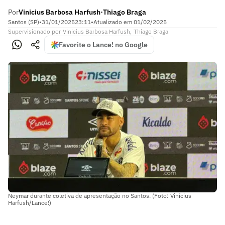
Por
Vinicius Barbosa Harfush
Thiago Braga
•
Santos (SP)
•
31/01/2025
23:11
•
Atualizado em
01/02/2025
Supervisionado
por
Vinicius Barbosa Harfush
,
Thiago Braga
Favorite o Lance! no Google
Neymar durante coletiva de apresentação no Santos. (Foto: Vinícius
Harfush/Lance!)