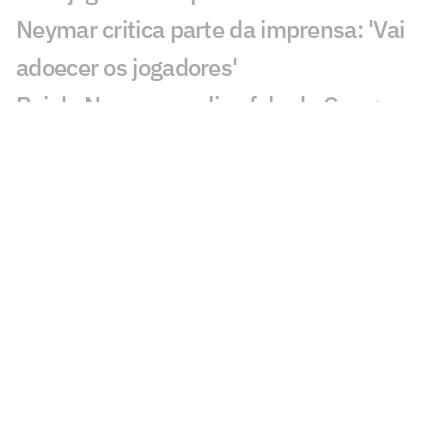
Neymar critica parte da imprensa: 'Vai
adoecer os jogadores'
Pai de Neymar analisa fala de Cuca:
'Talvez tenha sido infeliz'
Leilão do Instituto Neymar Jr acontece
nesta segunda (3)
Remo x Santos: onde assistir, horário e
escalações pela Copa do Brasil
Com desfalques, Santos divulga lista de
relacionados para Copa do Brasil
Neymar é relacionado para duelo entre
Santos e Remo pela Copa do Brasil